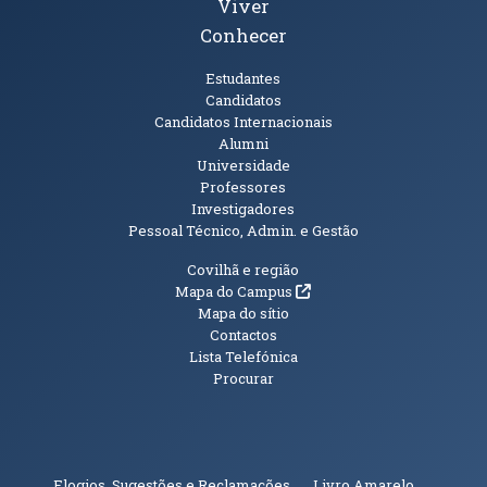
Viver
Conhecer
Públicos
Estudantes
Candidatos
Candidatos Internacionais
Alumni
Universidade
Professores
Investigadores
Pessoal Técnico, Admin. e Gestão
Informações Adicionais
Covilhã e região
(abre em nova janela)
Mapa do Campus
Mapa do sítio
Contactos
Lista Telefónica
Procurar
(abre em n
Elogios, Sugestões e Reclamações
Livro Amarelo