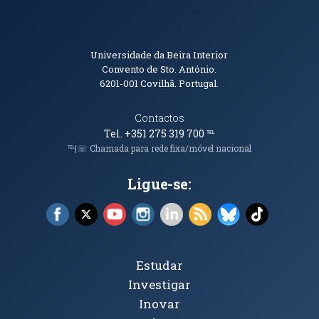
Informações de Contacto
Universidade da Beira Interior
Convento de Sto. António.
6201-001
Covilhã. Portugal.
Contactos
Tel. +351 275 319 700
℡
℡|☏ Chamada para rede fixa/móvel nacional
Ligue-se:
Facebook (abre em nova janela)
X (abre em nova janela)
YouTube (abre em nova janela)
Instagram (abre em nova janela)
LinkedIn (abre em nova ja
RSS (abre em nova ja
Bluesky (abre e
TikTok (a
Tópicos Principais
Estudar
Investigar
Inovar