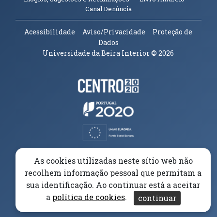
(abre em nova janela)
Canal Denúncia
Acessibilidade
Aviso/Privacidade
Proteção de
Dados
Universidade da Beira Interior
© 2026
Parceiros e Financiadores
(abre em nova janela)
(abre em nova janela)
(abre em nova janela)
(abre em nova janela)
As cookies utilizadas neste sítio web não
recolhem informação pessoal que permitam a
(abre em nova janela)
sua identificação. Ao continuar está a aceitar
a
política de cookies
.
continuar
(abre em nova janela)