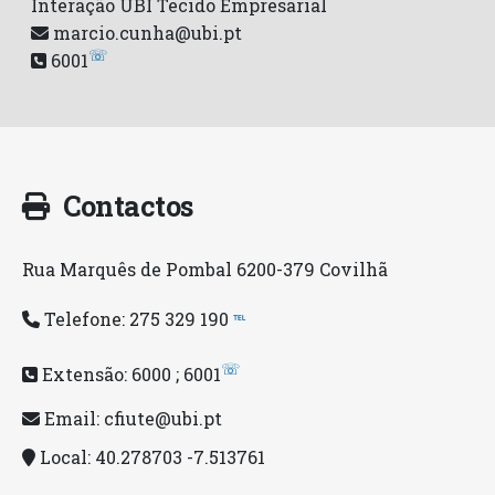
Interação UBI Tecido Empresarial
marcio.cunha@ubi.pt
☏
6001
Contactos
Rua Marquês de Pombal 6200-379 Covilhã
Telefone: 275 329 190
℡
☏
Extensão: 6000 ; 6001
Email:
cfiute@ubi.pt
Local: 40.278703
-7.513761