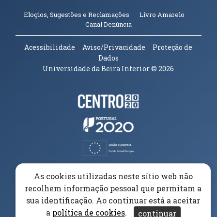
(abre em n
Elogios, Sugestões e Reclamações
Livro Amarelo
(abre em nova janela)
Canal Denúncia
Acessibilidade
Aviso/Privacidade
Proteção de
Dados
Universidade da Beira Interior
© 2026
Parceiros e Financiadores
(abre em nova janela)
(abre em nova janela)
(abre em nova janela)
(abre em nova janela)
As cookies utilizadas neste sítio web não
recolhem informação pessoal que permitam a
(abre em nova janela)
sua identificação. Ao continuar está a aceitar
a
política de cookies
.
continuar
(abre em nova janela)