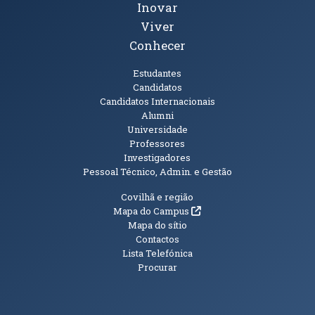
Inovar
Viver
Conhecer
Públicos
Estudantes
Candidatos
Candidatos Internacionais
Alumni
Universidade
Professores
Investigadores
Pessoal Técnico, Admin. e Gestão
Informações Adicionais
Covilhã e região
(abre em nova janela)
Mapa do Campus
Mapa do sítio
Contactos
Lista Telefónica
Procurar