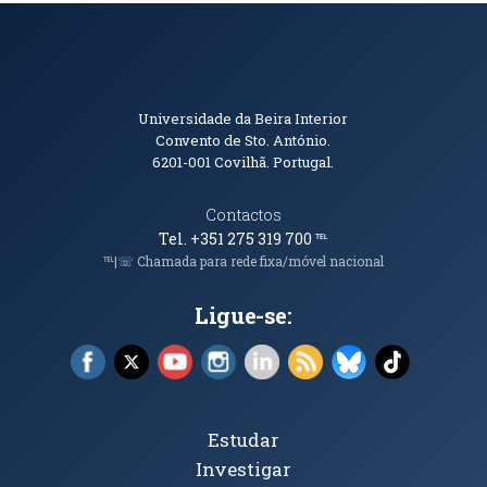
Informações de Contacto
Universidade da Beira Interior
Convento de Sto. António.
6201-001
Covilhã. Portugal.
Contactos
Tel. +351 275 319 700
℡
℡|☏ Chamada para rede fixa/móvel nacional
Ligue-se:
Facebook (abre em nova janela)
X (abre em nova janela)
YouTube (abre em nova janela)
Instagram (abre em nova janela)
LinkedIn (abre em nova ja
RSS (abre em nova ja
Bluesky (abre e
TikTok (a
Tópicos Principais
Estudar
Investigar