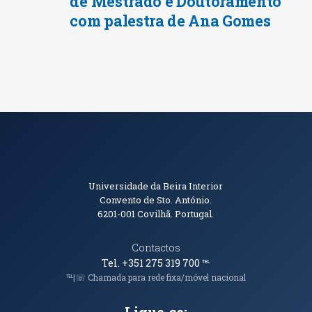
de Mestrado e Doutoramento
com palestra de Ana Gomes
Informações de Contacto
Universidade da Beira Interior
Convento de Sto. António.
6201-001
Covilhã. Portugal.
Contactos
Tel. +351 275 319 700
℡
℡|☏ Chamada para rede fixa/móvel nacional
Ligue-se: