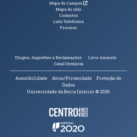
(abre em nova janela)
Mapa do Campus
Mapa do sítio
Contactos
Lista Telefónica
Procurar
(abre em n
Elogios, Sugestões e Reclamações
Livro Amarelo
(abre em nova janela)
Canal Denúncia
Acessibilidade
Aviso/Privacidade
Proteção de
Dados
Universidade da Beira Interior
© 2026
Parceiros e Financiadores
(abre em nova janela)
(abre em nova janela)