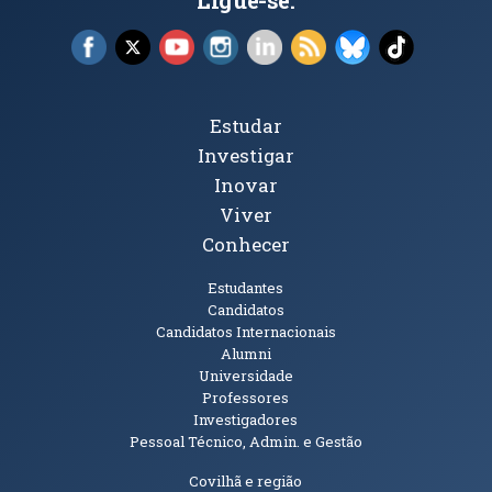
Facebook (abre em nova janela)
X (abre em nova janela)
YouTube (abre em nova janela)
Instagram (abre em nova janela)
LinkedIn (abre em nova ja
RSS (abre em nova ja
Bluesky (abre e
TikTok (a
Tópicos Principais
Estudar
Investigar
Inovar
Viver
Conhecer
Públicos
Estudantes
Candidatos
Candidatos Internacionais
Alumni
Universidade
Professores
Investigadores
Pessoal Técnico, Admin. e Gestão
Informações Adicionais
Covilhã e região