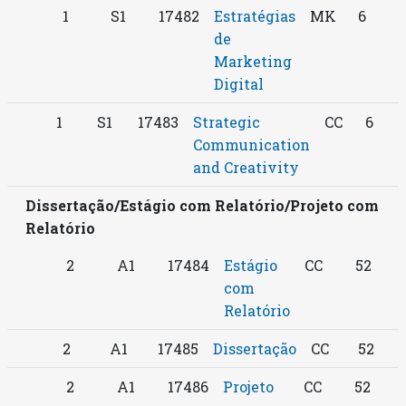
1
S1
17482
Estratégias
MK
6
de
Marketing
Digital
1
S1
17483
Strategic
CC
6
Communication
and Creativity
Dissertação/Estágio com Relatório/Projeto com
Relatório
2
A1
17484
Estágio
CC
52
com
Relatório
2
A1
17485
Dissertação
CC
52
2
A1
17486
Projeto
CC
52