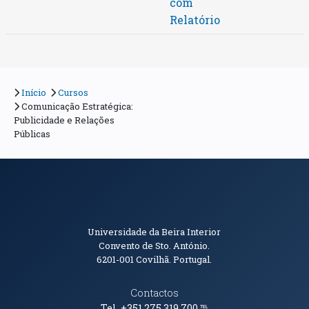
com
Relatório
Início
Cursos
Comunicação Estratégica:
Publicidade e Relações
Públicas
Informações de Contacto
Universidade da Beira Interior
Convento de Sto. António.
6201-001
Covilhã. Portugal.
Contactos
Tel. +351 275 319 700
℡