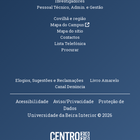
Investigadores
Pessoal Técnico, Admin. e Gestão
Informações Adicionais
Covilhã e região
(abre em nova janela)
Mapa do Campus
Mapa do sítio
Contactos
Lista Telefónica
Procurar
(abre em n
Elogios, Sugestões e Reclamações
Livro Amarelo
(abre em nova janela)
Canal Denúncia
Acessibilidade
Aviso/Privacidade
Proteção de
Dados
Universidade da Beira Interior
© 2026
Parceiros e Financiadores
(abre em nova janela)