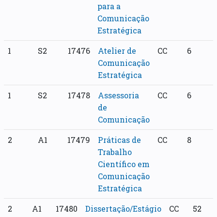
para a
Comunicação
Estratégica
1
S2
17476
Atelier de
CC
6
Comunicação
Estratégica
1
S2
17478
Assessoria
CC
6
de
Comunicação
2
A1
17479
Práticas de
CC
8
Trabalho
Científico em
Comunicação
Estratégica
2
A1
17480
Dissertação/Estágio
CC
52