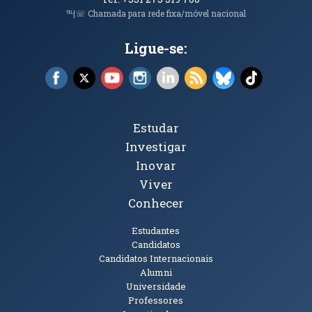
℡|☏ Chamada para rede fixa/móvel nacional
Ligue-se:
Facebook (abre em nova janela)
X (abre em nova janela)
YouTube (abre em nova janela)
Instagram (abre em nova janela)
LinkedIn (abre em nova ja
RSS (abre em nova ja
Bluesky (abre e
TikTok (a
Tópicos Principais
Estudar
Investigar
Inovar
Viver
Conhecer
Públicos
Estudantes
Candidatos
Candidatos Internacionais
Alumni
Universidade
Professores