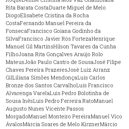
Rita Barata Costa
Duarte Miguel de Melo
Diogo
Elisabete Cristina da Rocha
Costa
Fernando Manuel Pereira da
Fonseca
Francisco Goiana Godinho da
Silva
Francisco Javier Rós Forteza
Henrique
Manuel Gil Martins
Hilson Tavares da Cunha
Filho
Joana Rita Gonçalves Araújo Rolo
Mateus
João Paulo Castro de Sousa
José Filipe
Chaves Pereira Prazeres
José Luiz Arranz
Gil
Liliana Simões Mendonça
Luís Carlos
Bronze dos Santos Carvalho
Luís Francisco
Alvarenga Varela
Luis Pedro Bolotinha de
Sousa Inês
Luís Pedro Ferreira Rato
Manuel
Augusto Nunes Vicente Passos
Morgado
Manuel Monteiro Pereira
Manuel Vico
Ávalos
Márcia Soares de Melo Kirzner
Márcio