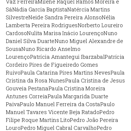
Vaz Ferreira
Milene Raquel Ramos Moreira e
Sá
Nádia Garcia Baptista
Natércia Martins
Silvestre
Neide Sandra Pereira Alonso
Nélia
Lamberta Pereira Rodrigues
Norberto Loureiro
Cardoso
Nulita Marisa Inácio Lourenço
Nuno
Daniel Silva Duarte
Nuno Miguel Alexandre de
Sousa
Nuno Ricardo Anselmo
Lourenço
Patrícia Amantegui Ibarzabal
Patrícia
Cordeiro Pires de Figueiredo Gomes
Ruivo
Paula Catarina Pires Martins Neves
Paula
Cristina da Rosa Nunes
Paula Cristina de Jesus
Gouveia Pestana
Paula Cristina Moreira
Antunes Correia
Paula Margarida Duarte
Paiva
Paulo Manuel Ferreira da Costa
Paulo
Manuel Tavares Vicente Beja Ratado
Pedro
Filipe Roque Martins Lito
Pedro João Pereira
Louro
Pedro Miguel Cabral Carvalho
Pedro