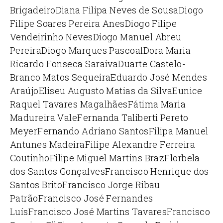
Brigadeiro
Diana Filipa Neves de Sousa
Diogo
Filipe Soares Pereira Anes
Diogo Filipe
Vendeirinho Neves
Diogo Manuel Abreu
Pereira
Diogo Marques Pascoal
Dora Maria
Ricardo Fonseca Saraiva
Duarte Castelo-
Branco Matos Sequeira
Eduardo José Mendes
Araújo
Eliseu Augusto Matias da Silva
Eunice
Raquel Tavares Magalhães
Fátima Maria
Madureira Vale
Fernanda Taliberti Pereto
Meyer
Fernando Adriano Santos
Filipa Manuel
Antunes Madeira
Filipe Alexandre Ferreira
Coutinho
Filipe Miguel Martins Braz
Florbela
dos Santos Gonçalves
Francisco Henrique dos
Santos Brito
Francisco Jorge Ribau
Patrão
Francisco José Fernandes
Luís
Francisco José Martins Tavares
Francisco