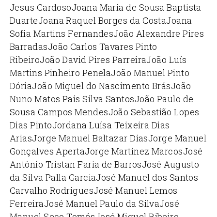
Jesus Cardoso
Joana Maria de Sousa Baptista
Duarte
Joana Raquel Borges da Costa
Joana
Sofia Martins Fernandes
João Alexandre Pires
Barradas
João Carlos Tavares Pinto
Ribeiro
João David Pires Parreira
João Luís
Martins Pinheiro Penela
João Manuel Pinto
Dória
João Miguel do Nascimento Brás
João
Nuno Matos Pais Silva Santos
João Paulo de
Sousa Campos Mendes
João Sebastião Lopes
Dias Pinto
Jordana Luísa Teixeira Dias
Arias
Jorge Manuel Baltazar Dias
Jorge Manuel
Gonçalves Aperta
Jorge Martinez Marcos
José
António Tristan Faria de Barros
José Augusto
da Silva Palla Garcia
José Manuel dos Santos
Carvalho Rodrigues
José Manuel Lemos
Ferreira
José Manuel Paulo da Silva
José
Manuel Seco Tomás
José Miguel Ribeiro