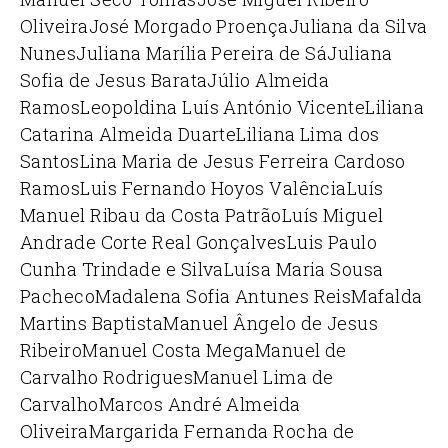
Oliveira
José Morgado Proença
Juliana da Silva
Nunes
Juliana Marília Pereira de Sá
Juliana
Sofia de Jesus Barata
Júlio Almeida
Ramos
Leopoldina Luís António Vicente
Liliana
Catarina Almeida Duarte
Liliana Lima dos
Santos
Lina Maria de Jesus Ferreira Cardoso
Ramos
Luis Fernando Hoyos Valência
Luís
Manuel Ribau da Costa Patrão
Luís Miguel
Andrade Corte Real Gonçalves
Luis Paulo
Cunha Trindade e Silva
Luísa Maria Sousa
Pacheco
Madalena Sofia Antunes Reis
Mafalda
Martins Baptista
Manuel Ângelo de Jesus
Ribeiro
Manuel Costa Mega
Manuel de
Carvalho Rodrigues
Manuel Lima de
Carvalho
Marcos André Almeida
Oliveira
Margarida Fernanda Rocha de