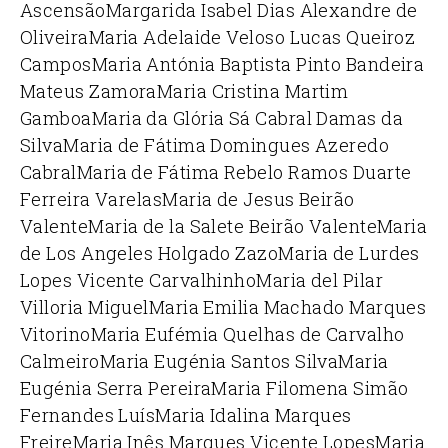
Ascensão
Margarida Isabel Dias Alexandre de
Oliveira
Maria Adelaide Veloso Lucas Queiroz
Campos
Maria Antónia Baptista Pinto Bandeira
Mateus Zamora
Maria Cristina Martim
Gamboa
Maria da Glória Sá Cabral Damas da
Silva
Maria de Fátima Domingues Azeredo
Cabral
Maria de Fátima Rebelo Ramos Duarte
Ferreira Varelas
Maria de Jesus Beirão
Valente
Maria de la Salete Beirão Valente
Maria
de Los Angeles Holgado Zazo
Maria de Lurdes
Lopes Vicente Carvalhinho
Maria del Pilar
Villoria Miguel
Maria Emilia Machado Marques
Vitorino
Maria Eufémia Quelhas de Carvalho
Calmeiro
Maria Eugénia Santos Silva
Maria
Eugénia Serra Pereira
Maria Filomena Simão
Fernandes Luís
Maria Idalina Marques
Freire
Maria Inês Marques Vicente Lopes
Maria