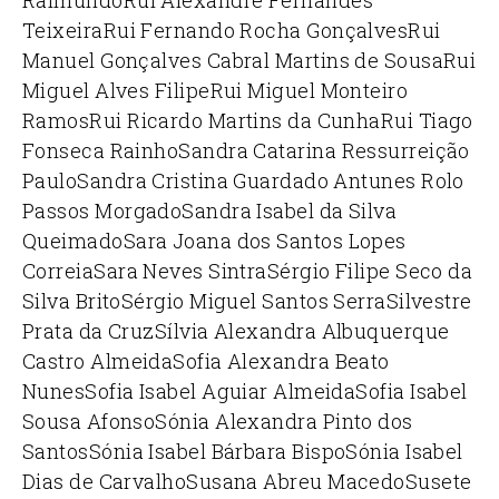
Raimundo
Rui Alexandre Fernandes
Teixeira
Rui Fernando Rocha Gonçalves
Rui
Manuel Gonçalves Cabral Martins de Sousa
Rui
Miguel Alves Filipe
Rui Miguel Monteiro
Ramos
Rui Ricardo Martins da Cunha
Rui Tiago
Fonseca Rainho
Sandra Catarina Ressurreição
Paulo
Sandra Cristina Guardado Antunes Rolo
Passos Morgado
Sandra Isabel da Silva
Queimado
Sara Joana dos Santos Lopes
Correia
Sara Neves Sintra
Sérgio Filipe Seco da
Silva Brito
Sérgio Miguel Santos Serra
Silvestre
Prata da Cruz
Sílvia Alexandra Albuquerque
Castro Almeida
Sofia Alexandra Beato
Nunes
Sofia Isabel Aguiar Almeida
Sofia Isabel
Sousa Afonso
Sónia Alexandra Pinto dos
Santos
Sónia Isabel Bárbara Bispo
Sónia Isabel
Dias de Carvalho
Susana Abreu Macedo
Susete