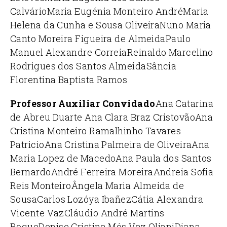
Calvário
Maria Eugénia Monteiro André
Maria
Helena da Cunha e Sousa Oliveira
Nuno Maria
Canto Moreira Figueira de Almeida
Paulo
Manuel Alexandre Correia
Reinaldo Marcelino
Rodrigues dos Santos Almeida
Sância
Florentina Baptista Ramos
Professor Auxiliar Convidado
Ana Catarina
de Abreu Duarte
Ana Clara Braz Cristovão
Ana
Cristina Monteiro Ramalhinho Tavares
Patricio
Ana Cristina Palmeira de Oliveira
Ana
Maria Lopez de Macedo
Ana Paula dos Santos
Bernardo
André Ferreira Moreira
Andreia Sofia
Reis Monteiro
Ângela Maria Almeida de
Sousa
Carlos Lozóya Ibañez
Cátia Alexandra
Vicente Vaz
Cláudio André Martins
Roque
Denise Cristina Mós Vaz Oliani
Diana