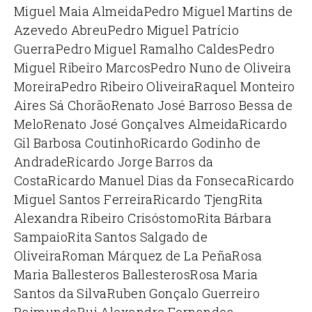
Miguel Maia Almeida
Pedro Miguel Martins de
Azevedo Abreu
Pedro Miguel Patrício
Guerra
Pedro Miguel Ramalho Caldes
Pedro
Miguel Ribeiro Marcos
Pedro Nuno de Oliveira
Moreira
Pedro Ribeiro Oliveira
Raquel Monteiro
Aires Sá Chorão
Renato José Barroso Bessa de
Melo
Renato José Gonçalves Almeida
Ricardo
Gil Barbosa Coutinho
Ricardo Godinho de
Andrade
Ricardo Jorge Barros da
Costa
Ricardo Manuel Dias da Fonseca
Ricardo
Miguel Santos Ferreira
Ricardo Tjeng
Rita
Alexandra Ribeiro Crisóstomo
Rita Bárbara
Sampaio
Rita Santos Salgado de
Oliveira
Roman Márquez de La Peña
Rosa
Maria Ballesteros Ballesteros
Rosa Maria
Santos da Silva
Ruben Gonçalo Guerreiro