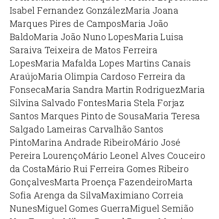
Isabel Fernandez González
Maria Joana
Marques Pires de Campos
Maria João
Baldo
Maria João Nuno Lopes
Maria Luisa
Saraiva Teixeira de Matos Ferreira
Lopes
Maria Mafalda Lopes Martins Canais
Araújo
Maria Olimpia Cardoso Ferreira da
Fonseca
Maria Sandra Martin Rodriguez
Maria
Silvina Salvado Fontes
Maria Stela Forjaz
Santos Marques Pinto de Sousa
Maria Teresa
Salgado Lameiras Carvalhão Santos
Pinto
Marina Andrade Ribeiro
Mário José
Pereira Lourenço
Mário Leonel Alves Couceiro
da Costa
Mário Rui Ferreira Gomes Ribeiro
Gonçalves
Marta Proença Fazendeiro
Marta
Sofia Arenga da Silva
Maximiano Correia
Nunes
Miguel Gomes Guerra
Miguel Semião