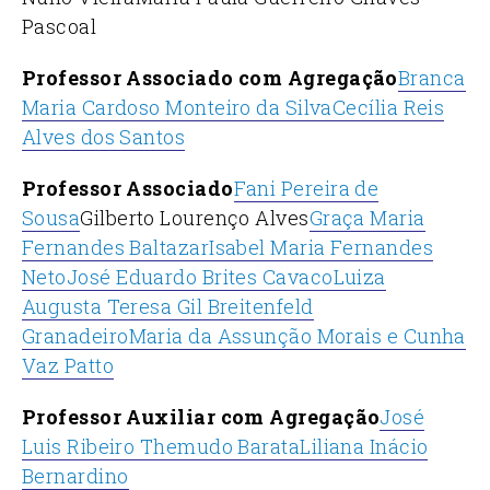
Pascoal
Professor Associado com Agregação
Branca
Maria Cardoso Monteiro da Silva
Cecília Reis
Alves dos Santos
Professor Associado
Fani Pereira de
Sousa
Gilberto Lourenço Alves
Graça Maria
Fernandes Baltazar
Isabel Maria Fernandes
Neto
José Eduardo Brites Cavaco
Luiza
Augusta Teresa Gil Breitenfeld
Granadeiro
Maria da Assunção Morais e Cunha
Vaz Patto
Professor Auxiliar com Agregação
José
Luis Ribeiro Themudo Barata
Liliana Inácio
Bernardino