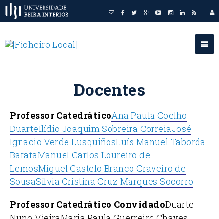
Docentes
Professor Catedrático
Ana Paula Coelho
Duarte
Ilídio Joaquim Sobreira Correia
José
Ignacio Verde Lusquiños
Luís Manuel Taborda
Barata
Manuel Carlos Loureiro de
Lemos
Miguel Castelo Branco Craveiro de
Sousa
Sílvia Cristina Cruz Marques Socorro
Professor Catedrático Convidado
Duarte
Nuno Vieira
Maria Paula Guerreiro Chaves