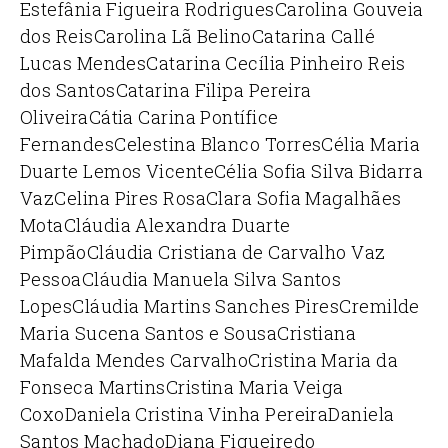
Estefânia Figueira Rodrigues
Carolina Gouveia
dos Reis
Carolina Lã Belino
Catarina Callé
Lucas Mendes
Catarina Cecília Pinheiro Reis
dos Santos
Catarina Filipa Pereira
Oliveira
Cátia Carina Pontífice
Fernandes
Celestina Blanco Torres
Célia Maria
Duarte Lemos Vicente
Célia Sofia Silva Bidarra
Vaz
Celina Pires Rosa
Clara Sofia Magalhães
Mota
Cláudia Alexandra Duarte
Pimpão
Cláudia Cristiana de Carvalho Vaz
Pessoa
Cláudia Manuela Silva Santos
Lopes
Cláudia Martins Sanches Pires
Cremilde
Maria Sucena Santos e Sousa
Cristiana
Mafalda Mendes Carvalho
Cristina Maria da
Fonseca Martins
Cristina Maria Veiga
Coxo
Daniela Cristina Vinha Pereira
Daniela
Santos Machado
Diana Figueiredo