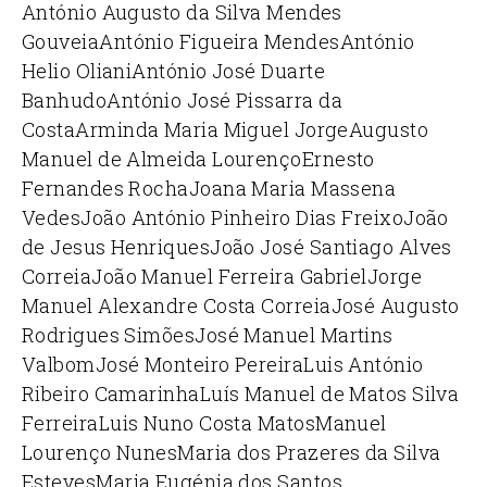
António Augusto da Silva Mendes
Gouveia
António Figueira Mendes
António
Helio Oliani
António José Duarte
Banhudo
António José Pissarra da
Costa
Arminda Maria Miguel Jorge
Augusto
Manuel de Almeida Lourenço
Ernesto
Fernandes Rocha
Joana Maria Massena
Vedes
João António Pinheiro Dias Freixo
João
de Jesus Henriques
João José Santiago Alves
Correia
João Manuel Ferreira Gabriel
Jorge
Manuel Alexandre Costa Correia
José Augusto
Rodrigues Simões
José Manuel Martins
Valbom
José Monteiro Pereira
Luis António
Ribeiro Camarinha
Luís Manuel de Matos Silva
Ferreira
Luis Nuno Costa Matos
Manuel
Lourenço Nunes
Maria dos Prazeres da Silva
Esteves
Maria Eugénia dos Santos