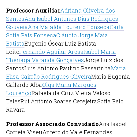
Professor Auxiliar
Adriana Oliveira dos
Santos
Ana Isabel Antunes Dias Rodrigues
Gouveia
Ana Mafalda Loureiro Fonseca
Carla
Sofia Pais Fonseca
Cláudio Jorge Maia
Batista
Eugénio Óscar Luiz Batista
Leite
Fernando Aguilar Arosa
Isabel Maria
Theriaga Varanda Gonçalves
Jorge Luiz dos
Santos
Luis António Paulino Passarinha
Maria
Elisa Cairrão Rodrigues Oliveira
Maria Eugenia
Gallardo Alba
Olga Maria Marques
Lourenço
Rafaela da Cruz Vieira Veloso
Teles
Rui António Soares Cerejeira
Sofia Belo
Ravara
Professor Associado Convidado
Ana Isabel
Correia Viseu
Antero do Vale Fernandes