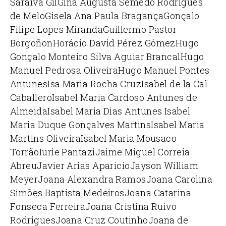
Saraiva Gil
Gina Augusta Semedo Rodrigues
de Melo
Gisela Ana Paula Bragança
Gonçalo
Filipe Lopes Miranda
Guillermo Pastor
Borgoñon
Horácio David Pérez Gómez
Hugo
Gonçalo Monteiro Silva Aguiar Brancal
Hugo
Manuel Pedrosa Oliveira
Hugo Manuel Pontes
Antunes
Isa Maria Rocha Cruz
Isabel de la Cal
Caballero
Isabel Maria Cardoso Antunes de
Almeida
Isabel Maria Dias Antunes
Isabel
Maria Duque Gonçalves Martins
Isabel Maria
Martins Oliveira
Isabel Maria Mousaco
Torrão
Iurie Pantazi
Jaime Miguel Correia
Abreu
Javier Arias Aparicio
Jayson William
Meyer
Joana Alexandra Ramos
Joana Carolina
Simões Baptista Medeiros
Joana Catarina
Fonseca Ferreira
Joana Cristina Ruivo
Rodrigues
Joana Cruz Coutinho
Joana de