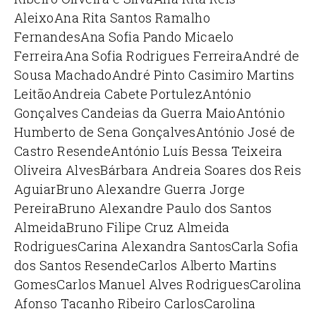
Aleixo
Ana Rita Santos Ramalho
Fernandes
Ana Sofia Pando Micaelo
Ferreira
Ana Sofia Rodrigues Ferreira
André de
Sousa Machado
André Pinto Casimiro Martins
Leitão
Andreia Cabete Portulez
António
Gonçalves Candeias da Guerra Maio
António
Humberto de Sena Gonçalves
António José de
Castro Resende
António Luís Bessa Teixeira
Oliveira Alves
Bárbara Andreia Soares dos Reis
Aguiar
Bruno Alexandre Guerra Jorge
Pereira
Bruno Alexandre Paulo dos Santos
Almeida
Bruno Filipe Cruz Almeida
Rodrigues
Carina Alexandra Santos
Carla Sofia
dos Santos Resende
Carlos Alberto Martins
Gomes
Carlos Manuel Alves Rodrigues
Carolina
Afonso Tacanho Ribeiro Carlos
Carolina