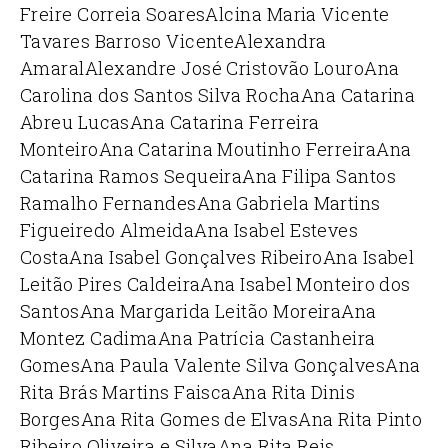
Freire Correia Soares
Alcina Maria Vicente
Tavares Barroso Vicente
Alexandra
Amaral
Alexandre José Cristovão Louro
Ana
Carolina dos Santos Silva Rocha
Ana Catarina
Abreu Lucas
Ana Catarina Ferreira
Monteiro
Ana Catarina Moutinho Ferreira
Ana
Catarina Ramos Sequeira
Ana Filipa Santos
Ramalho Fernandes
Ana Gabriela Martins
Figueiredo Almeida
Ana Isabel Esteves
Costa
Ana Isabel Gonçalves Ribeiro
Ana Isabel
Leitão Pires Caldeira
Ana Isabel Monteiro dos
Santos
Ana Margarida Leitão Moreira
Ana
Montez Cadima
Ana Patrícia Castanheira
Gomes
Ana Paula Valente Silva Gonçalves
Ana
Rita Brás Martins Faisca
Ana Rita Dinis
Borges
Ana Rita Gomes de Elvas
Ana Rita Pinto
Ribeiro Oliveira e Silva
Ana Rita Reis