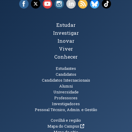
Facebook (abre em nova janela)
X (abre em nova janela)
YouTube (abre em nova janela)
Instagram (abre em nova janela)
LinkedIn (abre em nova ja
RSS (abre em nova ja
Bluesky (abre e
TikTok (a
Tópicos Principais
Estudar
Investigar
Inovar
Viver
Conhecer
Públicos
Estudantes
Candidatos
Candidatos Internacionais
Alumni
Universidade
Professores
Investigadores
Pessoal Técnico, Admin. e Gestão
Informações Adicionais
Covilhã e região
(abre em nova janela)
Mapa do Campus
Mapa do sítio