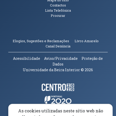
Contactos
Lista Telefónica
Procurar
(abre em n
Elogios, Sugestões e Reclamações
Livro Amarelo
(abre em nova janela)
Canal Denúncia
Acessibilidade
Aviso/Privacidade
Proteção de
Dados
Universidade da Beira Interior
© 2026
Parceiros e Financiadores
(abre em nova janela)
(abre em nova janela)
(abre em nova janela)
As cookies utilizadas neste sítio web não