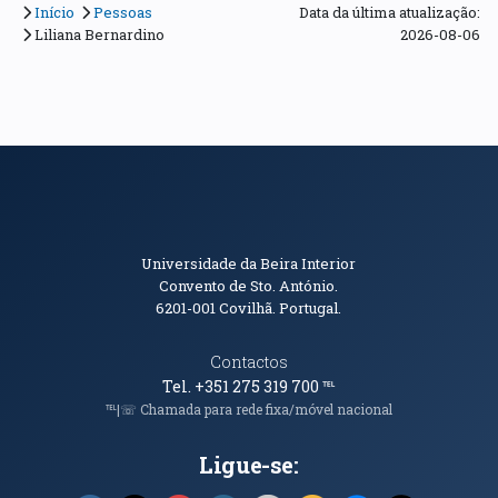
Início
Pessoas
Data da última atualização:
Liliana Bernardino
2026-08-06
Informações de Contacto
Universidade da Beira Interior
Convento de Sto. António.
6201-001
Covilhã. Portugal.
Contactos
Tel. +351 275 319 700
℡
℡|☏ Chamada para rede fixa/móvel nacional
Ligue-se: