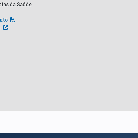
cias da Saúde
into
a