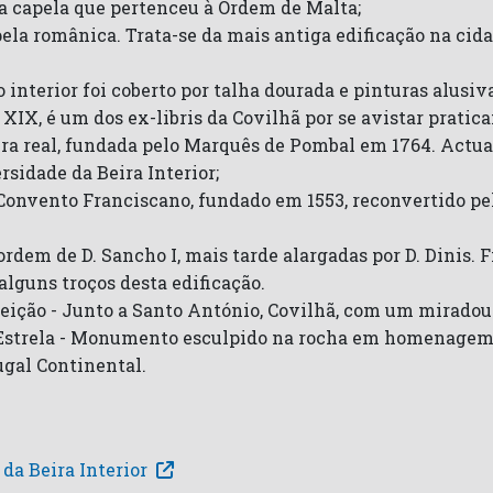
a capela que pertenceu à Ordem de Malta;
ela românica. Trata-se da mais antiga edificação na cida
o interior foi coberto por talha dourada e pinturas alusiva
o XIX, é um dos ex-libris da Covilhã por se avistar prati
ra real, fundada pelo Marquês de Pombal em 1764. Act
rsidade da Beira Interior;
Convento Franciscano, fundado em 1553, reconvertido pel
ordem de D. Sancho I, mais tarde alargadas por D. Dinis.
lguns troços desta edificação.
ção - Junto a Santo António, Covilhã, com um miradour
trela - Monumento esculpido na rocha em homenagem à 
ugal Continental.
da Beira Interior