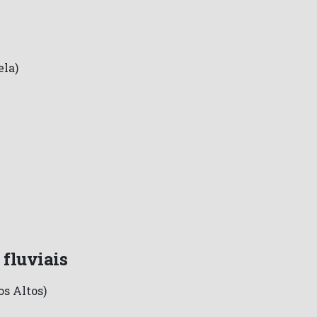
ela)
 fluviais
s Altos)