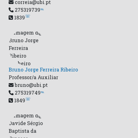
correia@ubi.pt
275319739
℡
☏
1839
Bruno Jorge Ferreira Ribeiro
Professor/a Auxiliar
bruno@ubi.pt
275319749
℡
☏
1849