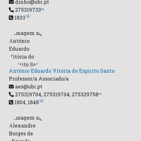
dinho@ubi.pt
275319733
℡
☏
1833
António Eduardo Vitória do Espirito Santo
Professor/a Associado/a
aes@ubi.pt
275319704, 275319704, 275329758
℡
☏
1804, 1848