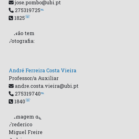
jose.pombo@ubi.pt
275319725
℡
☏
1825
André Ferreira Costa Vieira
Professor/a Auxiliar
andre.costa.vieira@ubi.pt
275319740
℡
☏
1840