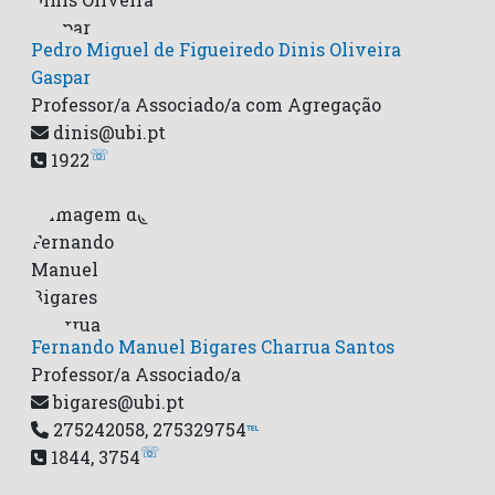
Pedro Miguel de Figueiredo Dinis Oliveira
Gaspar
Professor/a Associado/a com Agregação
dinis@ubi.pt
☏
1922
Fernando Manuel Bigares Charrua Santos
Professor/a Associado/a
bigares@ubi.pt
275242058, 275329754
℡
☏
1844, 3754