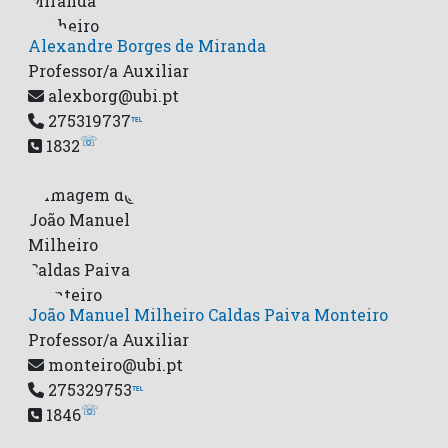
Alexandre Borges de Miranda
Professor/a Auxiliar
alexborg@ubi.pt
275319737
℡
☏
1832
João Manuel Milheiro Caldas Paiva Monteiro
Professor/a Auxiliar
monteiro@ubi.pt
275329753
℡
☏
1846