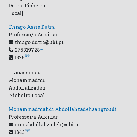
Thiago Assis Dutra
Professor/a Auxiliar
thiago.dutra@ubi.pt
275319728
℡
☏
1828
Mohammadmahdi Abdollahzadehsangroudi
Professor/a Auxiliar
mm.abdollahzadeh@ubi.pt
☏
1843