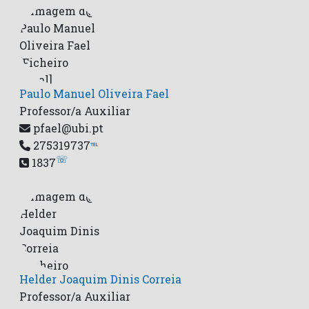
Paulo Manuel Oliveira Fael
Professor/a Auxiliar
pfael@ubi.pt
275319737
℡
☏
1837
Helder Joaquim Dinis Correia
Professor/a Auxiliar