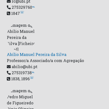
rc@ubi.pt
275329760
℡
☏
1847
Abílio Manuel Pereira da Silva
Professor/a Associado/a com Agregação
abilio@ubi.pt
275319738
℡
☏
1838, 1896