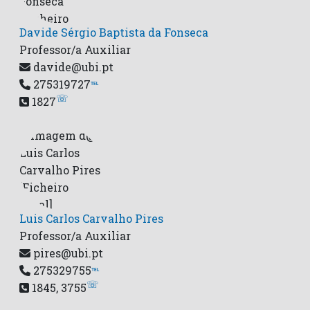
Davide Sérgio Baptista da Fonseca
Professor/a Auxiliar
davide@ubi.pt
275319727
℡
☏
1827
Luis Carlos Carvalho Pires
Professor/a Auxiliar
pires@ubi.pt
275329755
℡
☏
1845, 3755