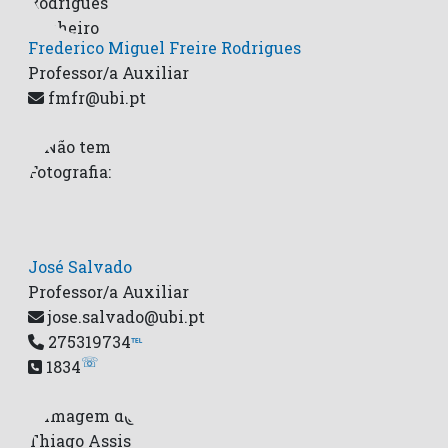
Frederico Miguel Freire Rodrigues
Professor/a Auxiliar
fmfr@ubi.pt
José Salvado
Professor/a Auxiliar
jose.salvado@ubi.pt
275319734
℡
☏
1834