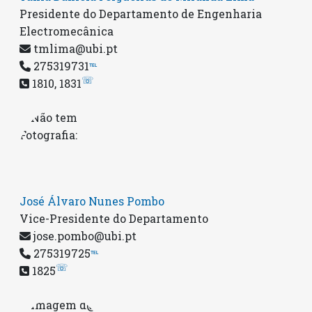
Presidente do Departamento de Engenharia
Electromecânica
tmlima@ubi.pt
275319731
℡
☏
1810, 1831
José Álvaro Nunes Pombo
Vice-Presidente do Departamento
jose.pombo@ubi.pt
275319725
℡
☏
1825