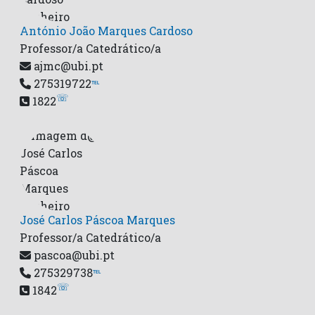
António João Marques Cardoso
Professor/a Catedrático/a
ajmc@ubi.pt
275319722
℡
☏
1822
José Carlos Páscoa Marques
Professor/a Catedrático/a
pascoa@ubi.pt
275329738
℡
☏
1842