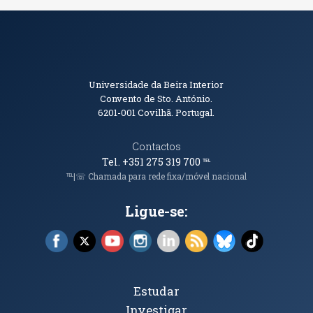
Informações de Contacto
Universidade da Beira Interior
Convento de Sto. António.
6201-001
Covilhã. Portugal.
Contactos
Tel. +351 275 319 700
℡
℡|☏ Chamada para rede fixa/móvel nacional
Ligue-se:
Facebook (abre em nova janela)
X (abre em nova janela)
YouTube (abre em nova janela)
Instagram (abre em nova janela)
LinkedIn (abre em nova ja
RSS (abre em nova ja
Bluesky (abre e
TikTok (a
Tópicos Principais
Estudar
Investigar