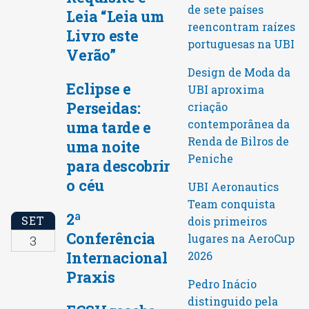
de sete países
Leia “Leia um
reencontram raízes
Livro este
portuguesas na UBI
Verão”
Design de Moda da
Eclipse e
UBI aproxima
Perseidas:
criação
contemporânea da
uma tarde e
Renda de Bilros de
uma noite
Peniche
para descobrir
o céu
UBI Aeronautics
Team conquista
2ª
SET
dois primeiros
Conferência
lugares na AeroCup
3
Internacional
2026
Praxis
Pedro Inácio
distinguido pela