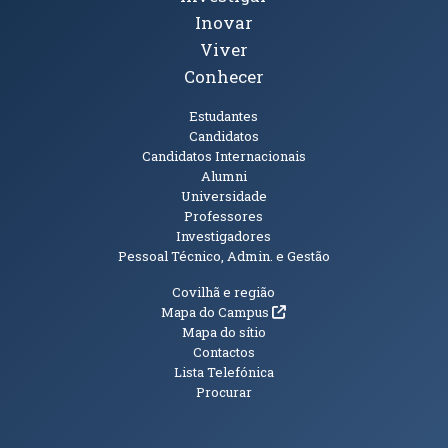
Inovar
Viver
Conhecer
Públicos
Estudantes
Candidatos
Candidatos Internacionais
Alumni
Universidade
Professores
Investigadores
Pessoal Técnico, Admin. e Gestão
Informações Adicionais
Covilhã e região
(abre em nova janela)
Mapa do Campus
Mapa do sítio
Contactos
Lista Telefónica
Procurar