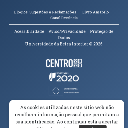
(abre em n
Elogios, Sugestões e Reclamações
Livro Amarelo
(abre em nova janela)
Canal Denúncia
Acessibilidade
Aviso/Privacidade
Proteção de
Dados
Universidade da Beira Interior
© 2026
Parceiros e Financiadores
(abre em nova janela)
(abre em nova janela)
(abre em nova janela)
(abre em nova janela)
As cookies utilizadas neste sítio web não
recolhem informação pessoal que permitam a
(abre em nova janela)
sua identificação. Ao continuar está a aceitar