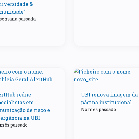
niversidade &
munidade”
 semana passada
ertHub reúne
UBI renova imagem da
pecialistas em
página institucional
No mês passado
municação de risco e
ergência na UBI
 mês passado