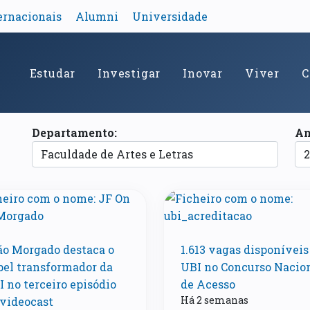
ernacionais
Alumni
Universidade
Estudar
Investigar
Inovar
Viver
C
Departamento:
An
ão Morgado destaca o
1.613 vagas disponíveis
pel transformador da
UBI no Concurso Nacio
 no terceiro episódio
de Acesso
Há 2 semanas
 videocast