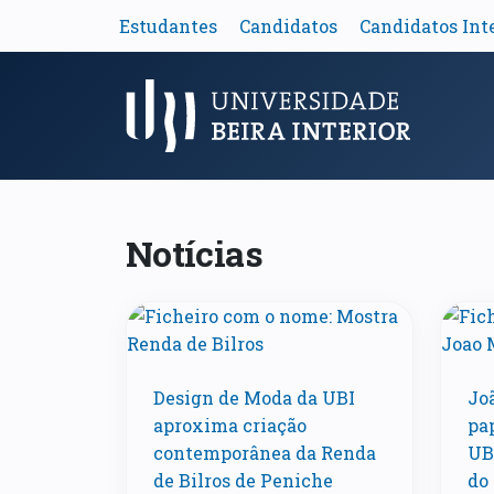
Estudantes
Candidatos
Candidatos Int
Menu Principal
Notícias
Design de Moda da UBI
Jo
aproxima criação
pa
contemporânea da Renda
UBI
de Bilros de Peniche
do