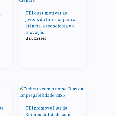
e
u
UBI quer motivar as
jovens do Interior para a
ciência, a tecnologia e a
inovação
Há 6 meses
as
UBI promove Dias da
Empregabilidade com