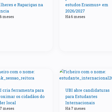
lheres e Raparigas na
estudos Erasmus+ em
ência
2026/2027
6 meses
Há 6 meses
I cria ferramenta para
UBI abre candidaturas
roximar os cidadãos do
para Estudantes
er local
Internacionais
 7 meses
Há 7 meses