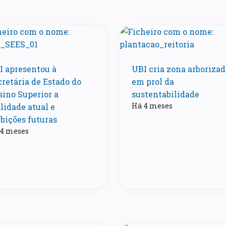
I apresentou à
UBI cria zona arborizad
cretária de Estado do
em prol da
sino Superior a
sustentabilidade
Há 4 meses
lidade atual e
bições futuras
 4 meses