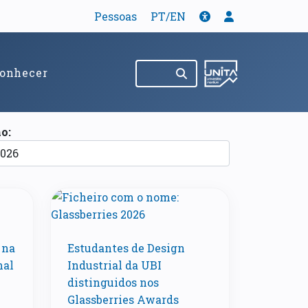
Tradução
Acessibilidade
Menu de util
Pessoas
PT/EN
Pesquisar no site
(abre em nov
onhecer
o:
 na
Estudantes de Design
nal
Industrial da UBI
distinguidos nos
Glassberries Awards