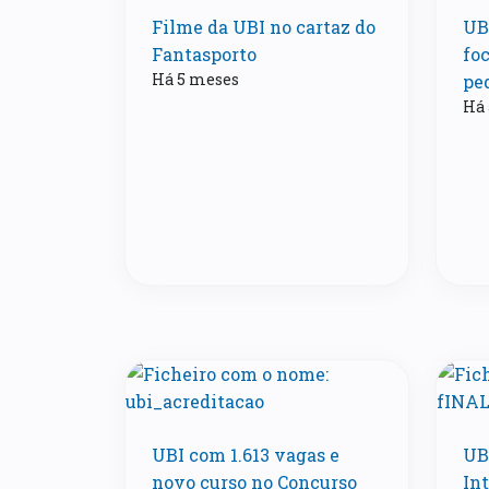
Filme da UBI no cartaz do
UB
Fantasporto
fo
Há 5 meses
pe
Há 
UBI com 1.613 vagas e
UB
novo curso no Concurso
In