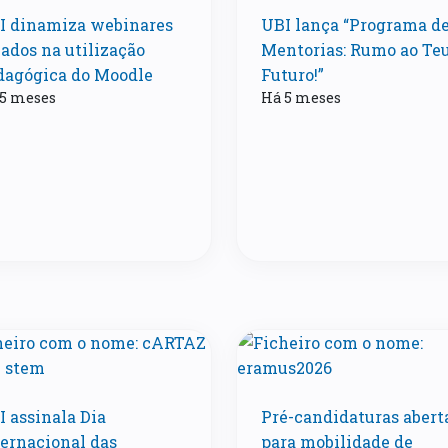
I dinamiza webinares
UBI lança “Programa d
cados na utilização
Mentorias: Rumo ao Te
dagógica do Moodle
Futuro!”
5 meses
Há 5 meses
I assinala Dia
Pré-candidaturas abert
ternacional das
para mobilidade de