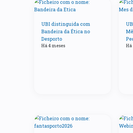
UBI distinguida com
UBI
Bandeira da Ética no
Mê
Desporto
Pe
Há 4 meses
Há