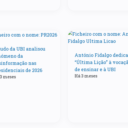
tudo da UBI analisou
António Fidalgo dedica
nómeno da
“Última Lição” à vocaç
sinformação nas
de ensinar e à UBI
esidenciais de 2026
Há 3 meses
3 meses