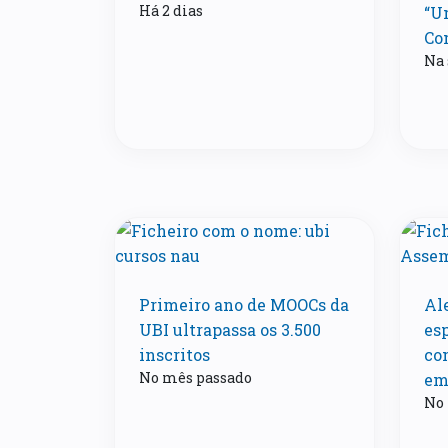
Há 2 dias
“U
Co
Na
Primeiro ano de MOOCs da
Al
UBI ultrapassa os 3.500
es
inscritos
co
No mês passado
em
No