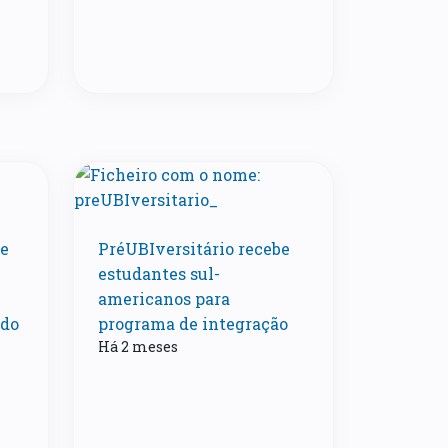
te
PréUBIversitário recebe
estudantes sul-
americanos para
ado
programa de integração
Há 2 meses