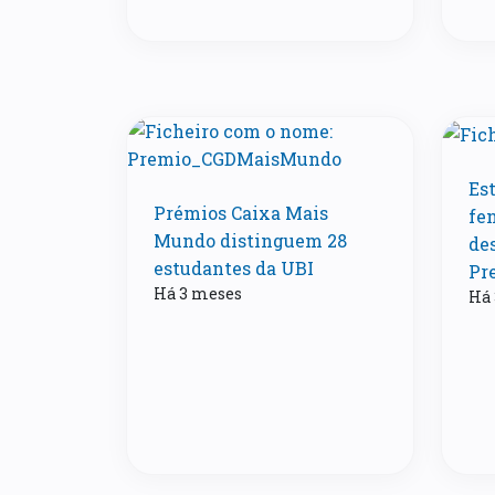
Es
Prémios Caixa Mais
fe
Mundo distinguem 28
de
estudantes da UBI
Pr
Há 3 meses
Há 