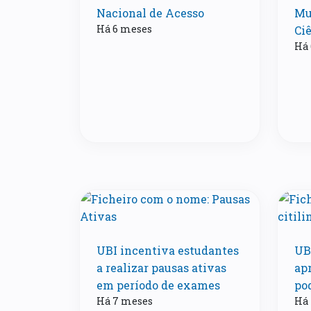
Nacional de Acesso
Mu
Há 6 meses
Ci
Há 
UBI incentiva estudantes
UB
a realizar pausas ativas
ap
em período de exames
pod
Há 7 meses
Há