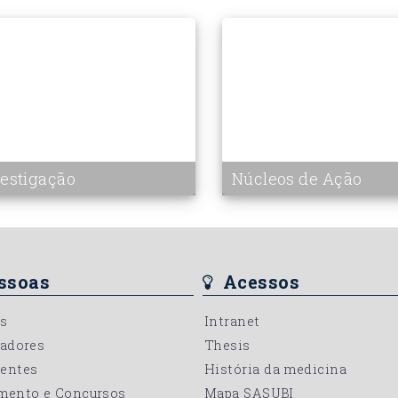
vestigação
Núcleos de Ação
ssoas
Acessos
s
Intranet
gadores
Thesis
entes
História da medicina
mento e Concursos
Mapa SASUBI