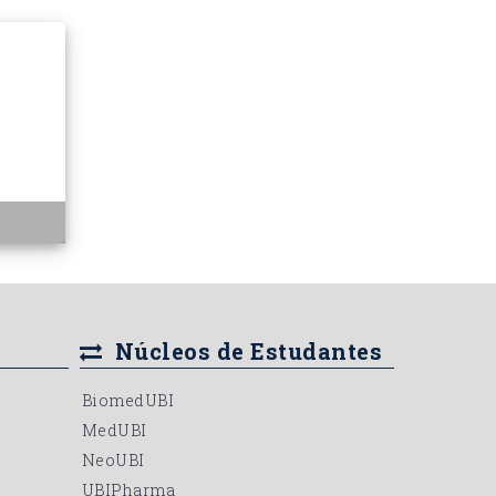
Núcleos de Estudantes
BiomedUBI
MedUBI
NeoUBI
UBIPharma