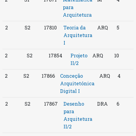
para
Arquitetura
2
S2
17810
Teoria da
ARQ
5
Arquitetura
I
2
S2
17854
Projeto
ARQ
10
II/2
2
S2
17866
Conceção
ARQ
4
Arquitetónica
Digital I
2
S2
17867
Desenho
DRA
6
para
Arquitetura
II/2