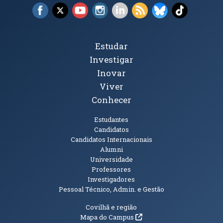
Facebook (abre em nova janela)
X (abre em nova janela)
YouTube (abre em nova janela)
Instagram (abre em nova janela)
LinkedIn (abre em nova ja
RSS (abre em nova ja
Bluesky (abre e
TikTok (a
Tópicos Principais
Estudar
Investigar
Inovar
Viver
Conhecer
Públicos
Estudantes
Candidatos
Candidatos Internacionais
Alumni
Universidade
Professores
Investigadores
Pessoal Técnico, Admin. e Gestão
Informações Adicionais
Covilhã e região
(abre em nova janela)
Mapa do Campus