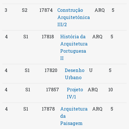
3
S2
17874
Construção
ARQ
5
Arquitetónica
III/2
4
S1
17818
História da
ARQ
5
Arquitetura
Portuguesa
II
4
S1
17820
Desenho
U
5
Urbano
4
S1
17857
Projeto
ARQ
10
IV/1
4
S1
17878
Arquitetura
ARQ
5
da
Paisagem