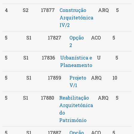
4
S2
17877
Construção
ARQ
5
Arquitetónica
IV/2
5
S1
17827
Opção
ACO
5
2
5
S1
17836
Urbanística e
U
5
Planeamento
5
S1
17859
Projeto
ARQ
10
V/1
5
S1
17880
Reabilitação
ARQ
5
Arquitetónica
do
Património
5
S1
17887
Opção
ACO
5