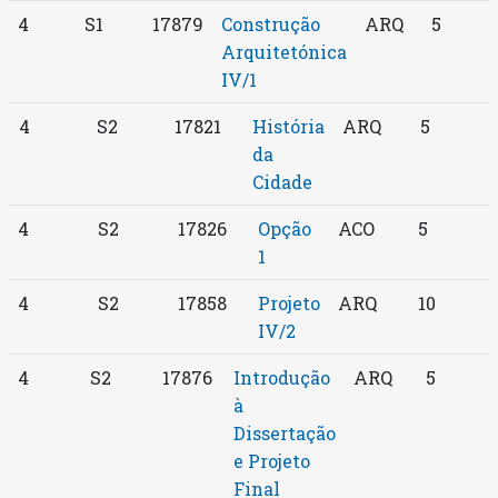
4
S1
17879
Construção
ARQ
5
Arquitetónica
IV/1
4
S2
17821
História
ARQ
5
da
Cidade
4
S2
17826
Opção
ACO
5
1
4
S2
17858
Projeto
ARQ
10
IV/2
4
S2
17876
Introdução
ARQ
5
à
Dissertação
e Projeto
Final