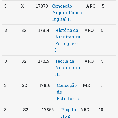
3
S1
17873
Conceção
ARQ
5
Arquitetónica
Digital II
3
S2
17814
História da
ARQ
5
Arquitetura
Portuguesa
I
3
S2
17815
Teoria da
ARQ
5
Arquitetura
III
3
S2
17819
Conceção
ME
5
de
Estruturas
3
S2
17856
Projeto
ARQ
10
III/2