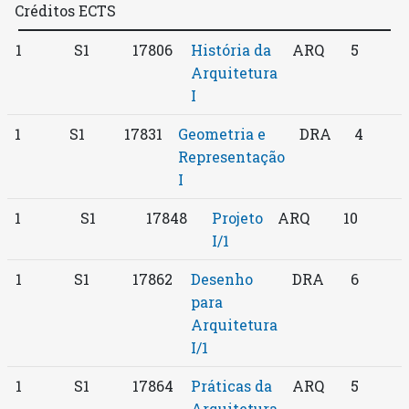
Créditos ECTS
1
S1
17806
História da
ARQ
5
Arquitetura
I
1
S1
17831
Geometria e
DRA
4
Representação
I
1
S1
17848
Projeto
ARQ
10
I/1
1
S1
17862
Desenho
DRA
6
para
Arquitetura
I/1
1
S1
17864
Práticas da
ARQ
5
Arquitetura