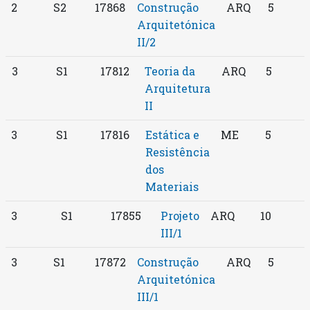
2
S2
17868
Construção
ARQ
5
Arquitetónica
II/2
3
S1
17812
Teoria da
ARQ
5
Arquitetura
II
3
S1
17816
Estática e
ME
5
Resistência
dos
Materiais
3
S1
17855
Projeto
ARQ
10
III/1
3
S1
17872
Construção
ARQ
5
Arquitetónica
III/1