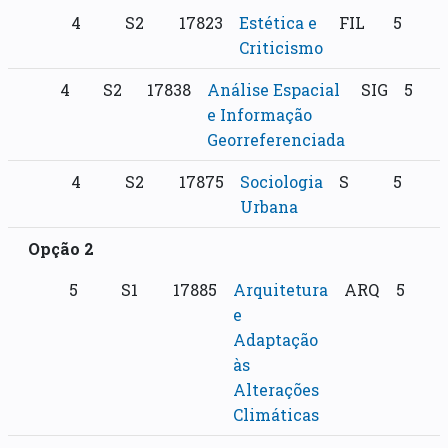
4
S2
17823
Estética e
FIL
5
Criticismo
4
S2
17838
Análise Espacial
SIG
5
e Informação
Georreferenciada
4
S2
17875
Sociologia
S
5
Urbana
Opção 2
5
S1
17885
Arquitetura
ARQ
5
e
Adaptação
às
Alterações
Climáticas