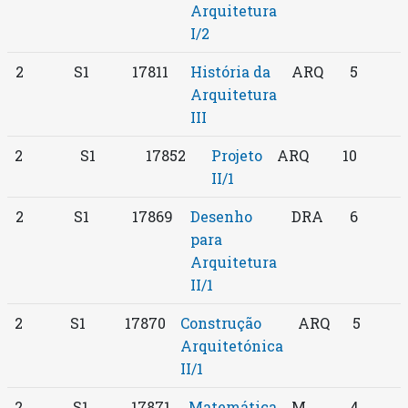
Arquitetura
I/2
2
S1
17811
História da
ARQ
5
Arquitetura
III
2
S1
17852
Projeto
ARQ
10
II/1
2
S1
17869
Desenho
DRA
6
para
Arquitetura
II/1
2
S1
17870
Construção
ARQ
5
Arquitetónica
II/1
2
S1
17871
Matemática
M
4