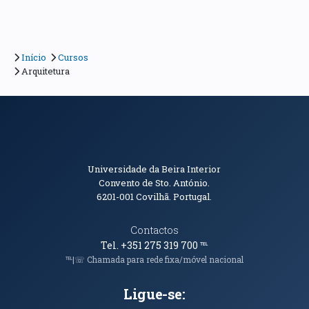
Início
Cursos
Arquitetura
Informações de Contacto
Universidade da Beira Interior
Convento de Sto. António.
6201-001
Covilhã. Portugal.
Contactos
Tel. +351 275 319 700
℡
℡|☏ Chamada para rede fixa/móvel nacional
Ligue-se: