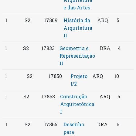
e das Artes
1
S2
17809
História da
ARQ
5
Arquitetura
II
1
S2
17833
Geometria e
DRA
4
Representação
II
1
S2
17850
Projeto
ARQ
10
I/2
1
S2
17863
Construção
ARQ
5
Arquitetónica
I
1
S2
17865
Desenho
DRA
6
para