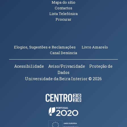
Mapa do sítio
Contactos
Lista Telefónica
Procurar
(abre em n
Elogios, Sugestões e Reclamações
Livro Amarelo
(abre em nova janela)
Canal Denúncia
Acessibilidade
Aviso/Privacidade
Proteção de
Dados
Universidade da Beira Interior
© 2026
Parceiros e Financiadores
(abre em nova janela)
(abre em nova janela)
(abre em nova janela)