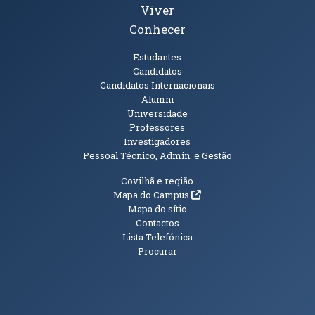
Viver
Conhecer
Públicos
Estudantes
Candidatos
Candidatos Internacionais
Alumni
Universidade
Professores
Investigadores
Pessoal Técnico, Admin. e Gestão
Informações Adicionais
Covilhã e região
(abre em nova janela)
Mapa do Campus
Mapa do sítio
Contactos
Lista Telefónica
Procurar