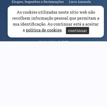
(abre em n
Elogios, Sugestões e Reclamações
Livro Amarelo
(abre em nova janela)
Canal Denúncia
As cookies utilizadas neste sítio web não
Acessibilidade
Aviso/Privacidade
Proteção de
recolhem informação pessoal que permitam a
Dados
sua identificação. Ao continuar está a aceitar
Universidade da Beira Interior
© 2026
a
política de cookies
.
continuar
Parceiros e Financiadores
(abre em nova janela)
(abre em nova janela)
(abre em nova janela)
(abre em nova janela)
(abre em nova janela)
(abre em nova janela)