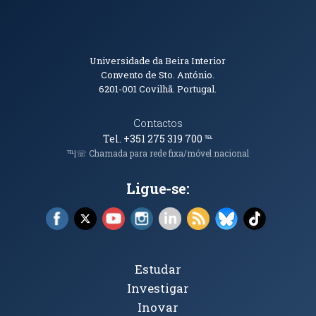
Informações de Contacto
Universidade da Beira Interior
Convento de Sto. António.
6201-001
Covilhã. Portugal.
Contactos
Tel. +351 275 319 700
℡
℡|☏ Chamada para rede fixa/móvel nacional
Ligue-se:
Facebook (abre em nova janela)
X (abre em nova janela)
YouTube (abre em nova janela)
Instagram (abre em nova janela)
LinkedIn (abre em nova ja
RSS (abre em nova ja
Bluesky (abre e
TikTok (a
Tópicos Principais
Estudar
Investigar
Inovar