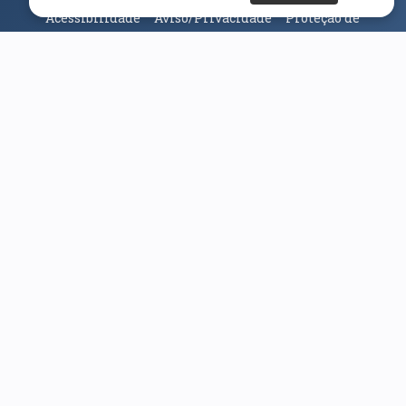
Acessibilidade
Aviso/Privacidade
Proteção de
Dados
Universidade da Beira Interior
© 2026
Parceiros e Financiadores
(abre em nova janela)
(abre em nova janela)
(abre em nova janela)
(abre em nova janela)
(abre em nova janela)
(abre em nova janela)