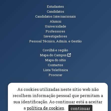
Públicos
Estudantes
Candidatos
Candidatos Internacionais
Alumni
Universidade
Professores
Investigadores
Pessoal Técnico, Admin. e Gestão
Informações Adicionais
Covilhã e região
(abre em nova janela)
Mapa do Campus
Mapa do sítio
Contactos
Lista Telefónica
Procurar
As cookies utilizadas neste sítio web não
recolhem informação pessoal que permitam a
(abre em n
Elogios, Sugestões e Reclamações
Livro Amarelo
sua identificação. Ao continuar está a aceitar
(abre em nova janela)
Canal Denúncia
a
política de cookies
.
continuar