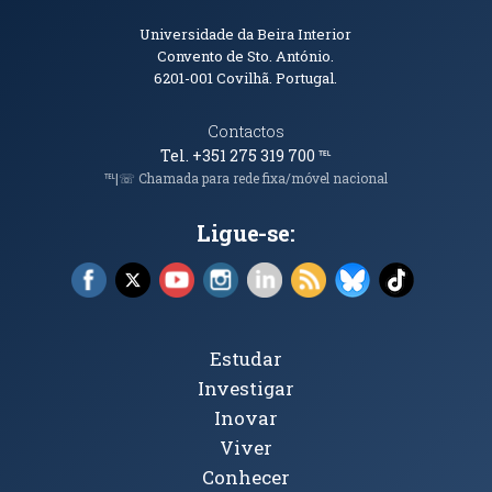
Informações de Contacto
Universidade da Beira Interior
Convento de Sto. António.
6201-001
Covilhã. Portugal.
Contactos
Tel. +351 275 319 700
℡
℡|☏ Chamada para rede fixa/móvel nacional
Ligue-se:
Facebook (abre em nova janela)
X (abre em nova janela)
YouTube (abre em nova janela)
Instagram (abre em nova janela)
LinkedIn (abre em nova ja
RSS (abre em nova ja
Bluesky (abre e
TikTok (a
Tópicos Principais
Estudar
Investigar
Inovar
Viver
Conhecer