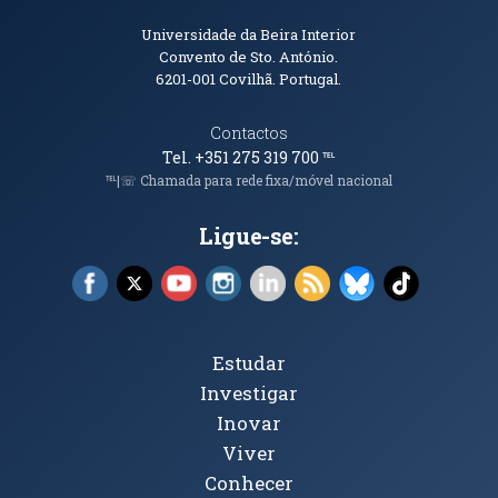
Informações de Contacto
Universidade da Beira Interior
Convento de Sto. António.
6201-001
Covilhã. Portugal.
Contactos
Tel. +351 275 319 700
℡
℡|☏ Chamada para rede fixa/móvel nacional
Ligue-se:
Facebook (abre em nova janela)
X (abre em nova janela)
YouTube (abre em nova janela)
Instagram (abre em nova janela)
LinkedIn (abre em nova ja
RSS (abre em nova ja
Bluesky (abre e
TikTok (a
Tópicos Principais
Estudar
Investigar
Inovar
Viver
Conhecer