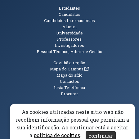
Públicos
Estudantes
Candidatos
Candidatos Internacionais
Alumni
Universidade
Professores
Investigadores
Pessoal Técnico, Admin. e Gestão
Informações Adicionais
Covilhã e região
(abre em nova janela)
Mapa do Campus
Mapa do sítio
Contactos
Lista Telefónica
Procurar
As cookies utilizadas neste sítio web não
recolhem informação pessoal que permitam a
(abre em n
Elogios, Sugestões e Reclamações
Livro Amarelo
sua identificação. Ao continuar está a aceitar
(abre em nova janela)
Canal Denúncia
a
política de cookies
.
continuar