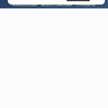
Acessibilidade
Aviso/Privacidade
Proteção de
Dados
Universidade da Beira Interior
© 2026
Parceiros e Financiadores
(abre em nova janela)
(abre em nova janela)
(abre em nova janela)
(abre em nova janela)
(abre em nova janela)
(abre em nova janela)