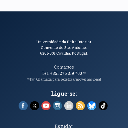
Informações de Contacto
Universidade da Beira Interior
Convento de Sto. António.
6201-001
Covilhã. Portugal.
Contactos
Tel. +351 275 319 700
℡
℡|☏ Chamada para rede fixa/móvel nacional
Ligue-se:
Facebook (abre em nova janela)
X (abre em nova janela)
YouTube (abre em nova janela)
Instagram (abre em nova janela)
LinkedIn (abre em nova ja
RSS (abre em nova ja
Bluesky (abre e
TikTok (a
Tópicos Principais
Estudar