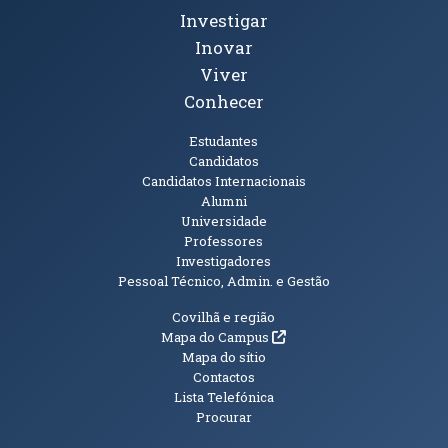
Investigar
Inovar
Viver
Conhecer
Públicos
Estudantes
Candidatos
Candidatos Internacionais
Alumni
Universidade
Professores
Investigadores
Pessoal Técnico, Admin. e Gestão
Informações Adicionais
Covilhã e região
(abre em nova janela)
Mapa do Campus
Mapa do sítio
Contactos
Lista Telefónica
Procurar