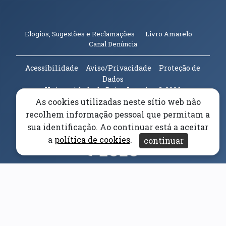
(abre em n
Elogios, Sugestões e Reclamações
Livro Amarelo
(abre em nova janela)
Canal Denúncia
Acessibilidade
Aviso/Privacidade
Proteção de
Dados
Universidade da Beira Interior
© 2026
As cookies utilizadas neste sítio web não
recolhem informação pessoal que permitam a
Parceiros e Financiadores
(abre em nova janela)
sua identificação. Ao continuar está a aceitar
a
política de cookies
.
continuar
(abre em nova janela)
(abre em nova janela)
(abre em nova janela)
(abre em nova janela)