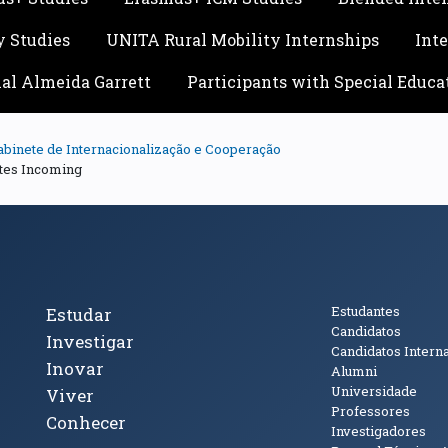
y Studies
UNITA Rural Mobility Internships
Inte
al Almeida Garrett
Participants with Special Educa
abinete de Internacionalização e Cooperação
tes Incoming
cto
Tópicos Principais
Público
Estudantes
Estudar
Candidatos
Investigar
Candidatos Intern
Inovar
Alumni
Universidade
Viver
Professores
Conhecer
Investigadores