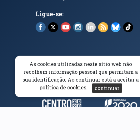
Ligue-se:
Facebook (abre em nova janela)
X (abre em nova janela)
YouTube (abre em nova janela)
Instagram (abre em nova 
LinkedIn (abre em n
RSS (abre em n
Bluesky 
Tik
As cookies utilizadas neste sítio web não
Elogios, Sugestões e Reclamações
Livro Amarel
recolhem informação pessoal que permitam a
sua identificação. Ao continuar está a aceitar a
Acessibilidade
Aviso/Privacidade
Proteção 
política de cookies
.
continuar
Parceiros e Financiad
(abre em nova janela)