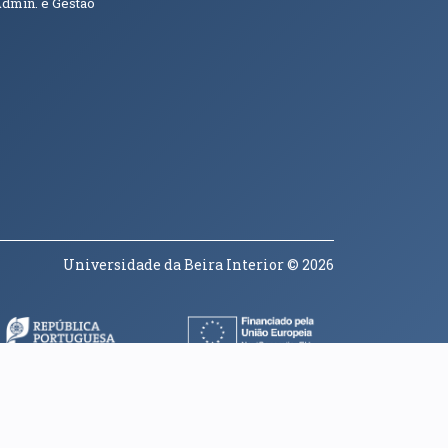
Admin. e Gestão
Universidade da Beira Interior
© 2026
a janela)
(abre em nova janela)
(abre em nova janela