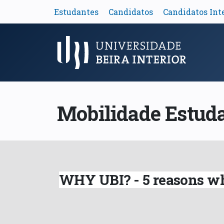
Estudantes
Candidatos
Candidatos Int
Menu Principal
Mobilidade Estud
WHY UBI? - 5 reasons w