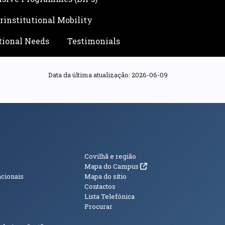
rinstitutional Mobility
tional Needs
Testimonials
Data da última atualização:
2026-06-09
s
Informações Adici
Covilhã e região
(abre em nova janela)
Mapa do Campus
acionais
Mapa do sítio
Contactos
Lista Telefónica
Procurar