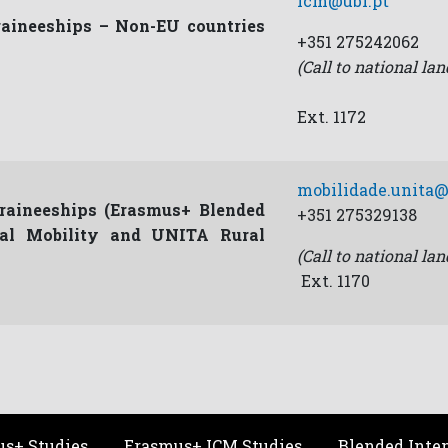
icm@ubi.pt
raineeships – Non-EU countries
+351 275242062
(Call to national lan
Ext. 1172
mobilidade.unita@
traineeships (Erasmus+ Blended
+351 275329138
ual Mobility and UNITA Rural
(Call to national lan
Ext. 1170
s+ Studies
Erasmus+ ICM Studies
Blended Inte