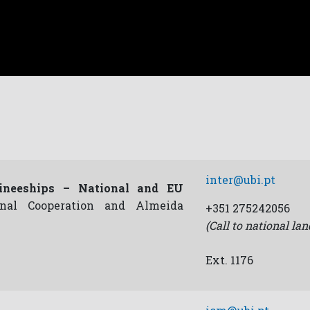
inter@ubi.pt
aineeships – National and EU
tional Cooperation and Almeida
+351 275242056
(Call to national lan
Ext. 1176