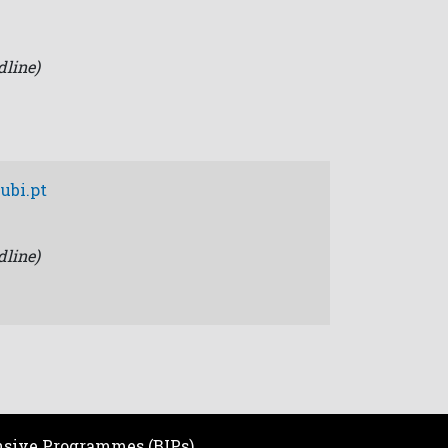
dline)
ubi.pt
dline)
nsive Programmes (BIPs)