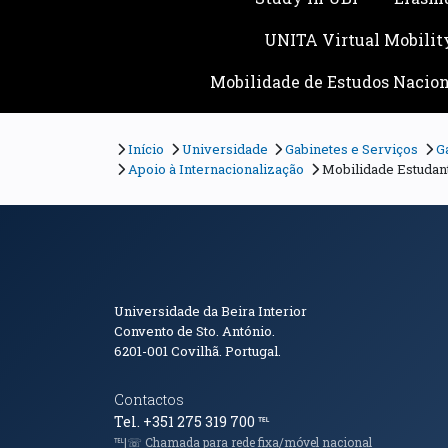
UNITA Virtual Mobilit
Mobilidade de Estudos Nacion
Início
Universidade
Gabinetes e Serviços
G
Apoio à Internacionalização
Mobilidade Estudan
Informações de Conta
Universidade da Beira Interior
Convento de Sto. António.
6201-001
Covilhã. Portugal.
Contactos
Tel. +351 275 319 700
℡
℡|☏ Chamada para rede fixa/móvel nacional