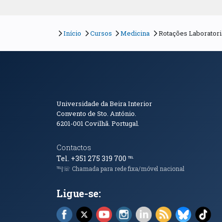
Início
Cursos
Medicina
Rotações Laboratoria
Informações de Conta
Universidade da Beira Interior
Convento de Sto. António.
6201-001
Covilhã. Portugal.
Contactos
Tel. +351 275 319 700
℡
℡|☏ Chamada para rede fixa/móvel nacional
Ligue-se:
Facebook (abre em nova janela)
X (abre em nova janela)
YouTube (abre em nova janela)
Instagram (abre em nova 
LinkedIn (abre em n
RSS (abre em n
Bluesky 
Tik