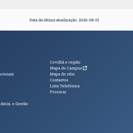
Data da última atualização: 2026-08-01
s
Informações Adici
Covilhã e região
(abre em nova janela)
Mapa do Campus
acionais
Mapa do sítio
Contactos
Lista Telefónica
Procurar
Admin. e Gestão