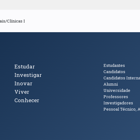
is/Clínicas I
cto
Tópicos Principais
Público
Estudantes
Estudar
Candidatos
Investigar
Candidatos Intern
Inovar
Alumni
Universidade
Viver
Professores
Conhecer
Investigadores
Pessoal Técnico, 
janela)
ova janela)
ova janela)
(abre em nova janela)
Tok (abre em nova janela)