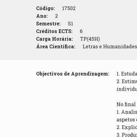
Código:
17502
Ano:
2
Semestre:
S1
Créditos ECTS:
6
Carga Horária:
TP(45H)
Área Científica:
Letras e Humanidades
Objectivos de Aprendizagem:
1. Estud
2. Estim
individu
No final
1. Anali
aspetos 
2. Expli
3. Produ