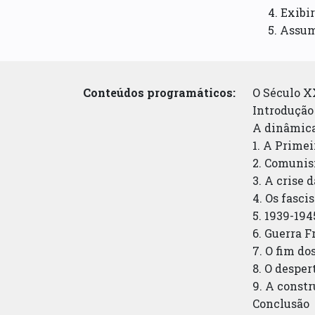
4. Exibi
5. Assum
Conteúdos programáticos:
O Século 
Introdução
A dinâmica
1. A Prime
2. Comunis
3. A crise 
4. Os fasci
5. 1939-194
6. Guerra F
7. O fim do
8. O desper
9. A constr
Conclusão