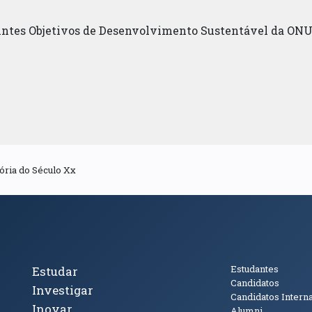
uintes Objetivos de Desenvolvimento Sustentável da ONU
ória do Século Xx
cto
Tópicos Principais
Público
Estudantes
Estudar
Candidatos
Investigar
Candidatos Intern
Inovar
Alumni