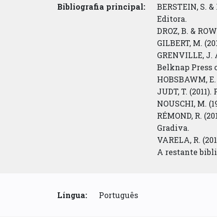
Bibliografia principal:
BERSTEIN, S. & 
Editora.
DROZ, B. & ROWLE
GILBERT, M. (201
GRENVILLE, J. A
Belknap Press 
HOBSBAWM, E. (2
JUDT, T. (2011).
NOUSCHI, M. (19
RÉMOND, R. (201
Gradiva.
VARELA, R. (201
A restante bib
Língua:
Português