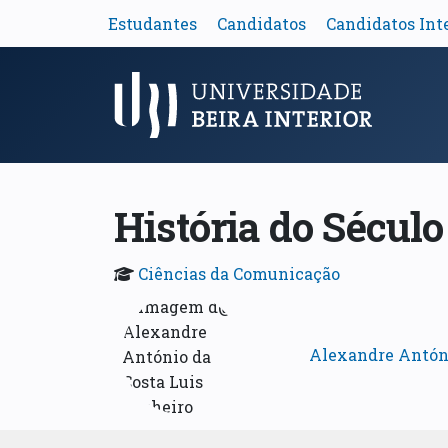
Estudantes
Candidatos
Candidatos Int
Menu Principal
História do Sécul
Ciências da Comunicação
Alexandre Antóni