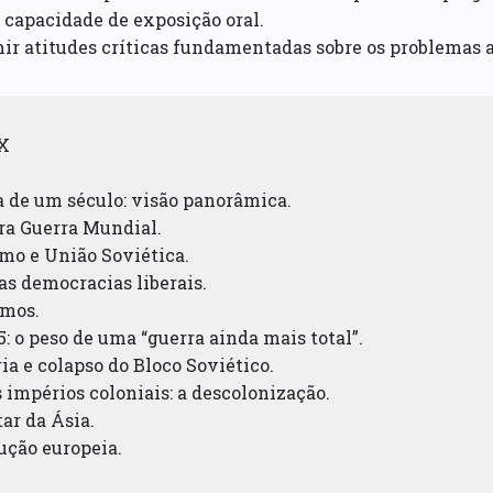
r capacidade de exposição oral.
ir atitudes críticas fundamentadas sobre os problemas a
XX
 de um século: visão panorâmica.
ira Guerra Mundial.
mo e União Soviética.
das democracias liberais.
smos.
5: o peso de uma “guerra ainda mais total”.
ria e colapso do Bloco Soviético.
s impérios coloniais: a descolonização.
tar da Ásia.
ução europeia.