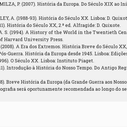
MILZA, P. (2007). História da Europa. Do Século XIX ao In
Y, A. (1988-93). História do Século XX. Lisboa: D. Quixote
1). História do Século XX, 2.ª ed. Alfragide: D. Quixote.
. S. (1994). A History of the World in the Twentieth Ce
of Harvard University Press.
008). A Era dos Extremos. História Breve do Século XX, 1
 Pós-Guerra. História da Europa desde 1945. Lisboa: Ediçõe
96). O Século XX. Lisboa: Instituto Piaget.
1). Introdução à História do Nosso Tempo. Do Antigo Regim
8). Breve História da Europa (da Grande Guerra aos Nossos
liografia será oportunamente recomendada ao longo do s