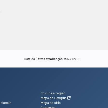
:
Data da última atualização: 2025-09-18
s
Informações Adici
Covilhã e região
(abre em nova janela)
Mapa do Campus
acionais
Mapa do sítio
Contactos