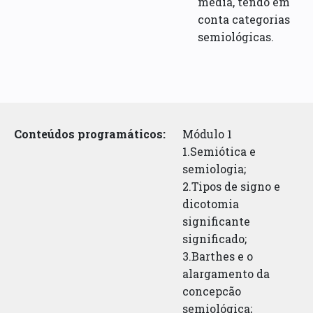
media, tendo em
conta categorias
semiológicas.
Conteúdos programáticos:
Módulo 1
1.Semiótica e
semiologia;
2.Tipos de signo e
dicotomia
significante
significado;
3.Barthes e o
alargamento da
concepcão
semiológica;