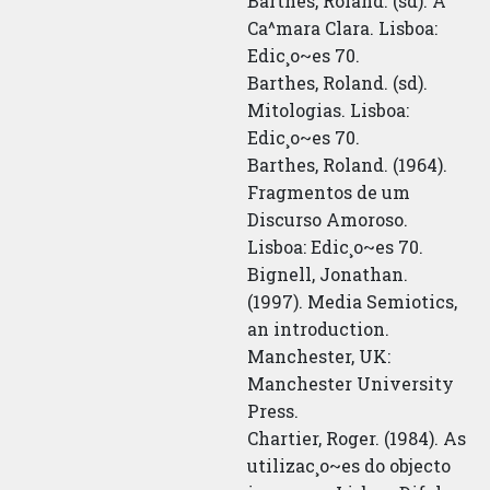
Barthes, Roland. (sd). A
Ca^mara Clara. Lisboa:
Edic¸o~es 70.
Barthes, Roland. (sd).
Mitologias. Lisboa:
Edic¸o~es 70.
Barthes, Roland. (1964).
Fragmentos de um
Discurso Amoroso.
Lisboa: Edic¸o~es 70.
Bignell, Jonathan.
(1997). Media Semiotics,
an introduction.
Manchester, UK:
Manchester University
Press.
Chartier, Roger. (1984). As
utilizac¸o~es do objecto