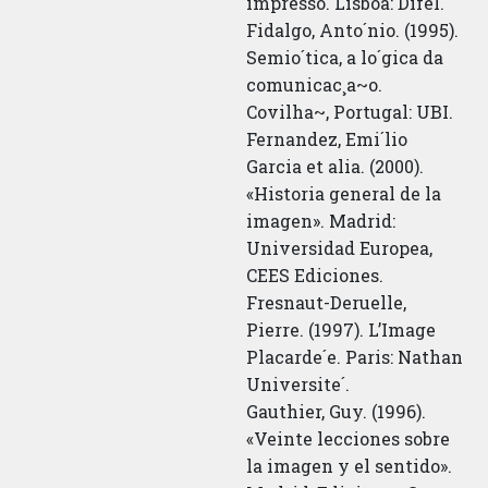
impresso. Lisboa: Difel.
Fidalgo, Anto´nio. (1995).
Semio´tica, a lo´gica da
comunicac¸a~o.
Covilha~, Portugal: UBI.
Fernandez, Emi´lio
Garcia et alia. (2000).
«Historia general de la
imagen». Madrid:
Universidad Europea,
CEES Ediciones.
Fresnaut-Deruelle,
Pierre. (1997). L’Image
Placarde´e. Paris: Nathan
Universite´.
Gauthier, Guy. (1996).
«Veinte lecciones sobre
la imagen y el sentido».