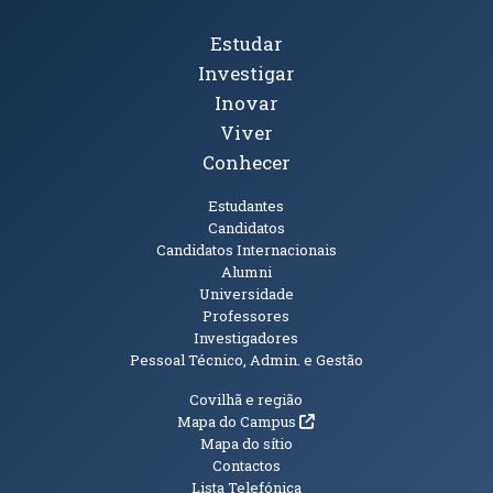
Tópicos Principais
Estudar
Investigar
Inovar
Viver
Conhecer
Públicos
Estudantes
Candidatos
Candidatos Internacionais
Alumni
Universidade
Professores
Investigadores
Pessoal Técnico, Admin. e Gestão
Informações Adicionais
Covilhã e região
(abre em nova janela)
Mapa do Campus
Mapa do sítio
Contactos
Lista Telefónica