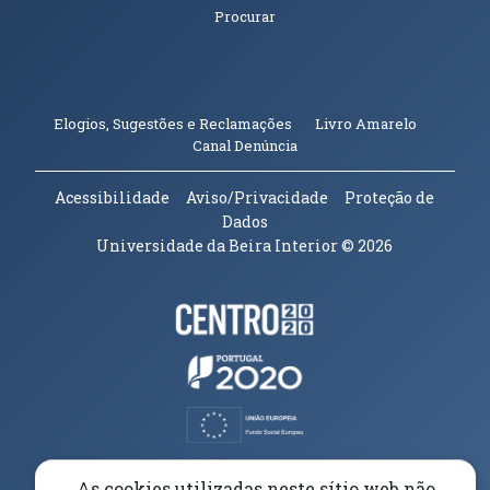
Procurar
(abre em n
Elogios, Sugestões e Reclamações
Livro Amarelo
(abre em nova janela)
Canal Denúncia
Acessibilidade
Aviso/Privacidade
Proteção de
Dados
Universidade da Beira Interior
© 2026
Parceiros e Financiadores
(abre em nova janela)
(abre em nova janela)
(abre em nova janela)
(abre em nova janela)
As cookies utilizadas neste sítio web não