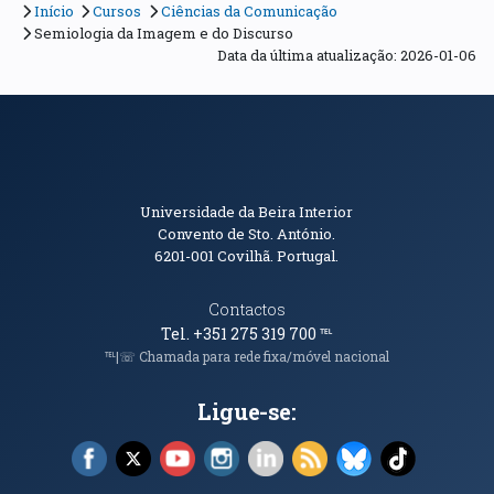
Início
Cursos
Ciências da Comunicação
Semiologia da Imagem e do Discurso
Data da última atualização: 2026-01-06
Informações de Contacto
Universidade da Beira Interior
Convento de Sto. António.
6201-001
Covilhã. Portugal.
Contactos
Tel. +351 275 319 700
℡
℡|☏ Chamada para rede fixa/móvel nacional
Ligue-se:
Facebook (abre em nova janela)
X (abre em nova janela)
YouTube (abre em nova janela)
Instagram (abre em nova janela)
LinkedIn (abre em nova ja
RSS (abre em nova ja
Bluesky (abre e
TikTok (a