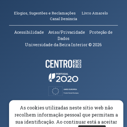
(abre em n
Elogios, Sugestões e Reclamações
Livro Amarelo
(abre em nova janela)
Canal Denúncia
Acessibilidade
Aviso/Privacidade
Proteção de
Dados
Universidade da Beira Interior
© 2026
Parceiros e Financiadores
(abre em nova janela)
(abre em nova janela)
(abre em nova janela)
(abre em nova janela)
As cookies utilizadas neste sítio web não
recolhem informação pessoal que permitam a
(abre em nova janela)
sua identificação. Ao continuar está a aceitar