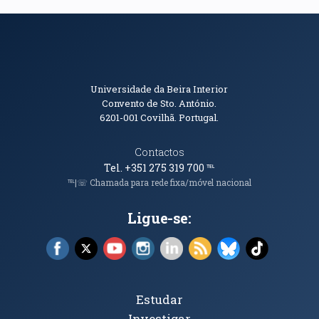
Informações de Contacto
Universidade da Beira Interior
Convento de Sto. António.
6201-001
Covilhã. Portugal.
Contactos
Tel. +351 275 319 700
℡
℡|☏ Chamada para rede fixa/móvel nacional
Ligue-se:
Facebook (abre em nova janela)
X (abre em nova janela)
YouTube (abre em nova janela)
Instagram (abre em nova janela)
LinkedIn (abre em nova ja
RSS (abre em nova ja
Bluesky (abre e
TikTok (a
Tópicos Principais
Estudar
Investigar