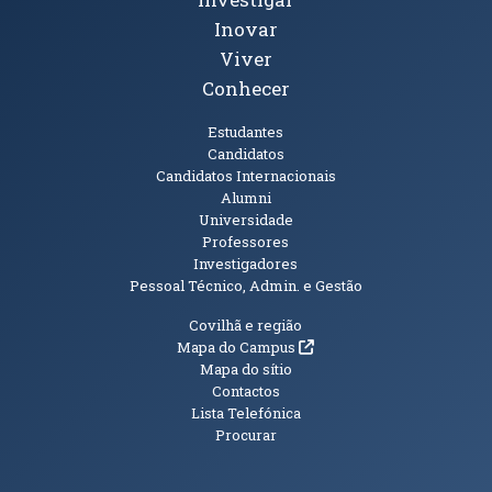
Inovar
Viver
Conhecer
Públicos
Estudantes
Candidatos
Candidatos Internacionais
Alumni
Universidade
Professores
Investigadores
Pessoal Técnico, Admin. e Gestão
Informações Adicionais
Covilhã e região
(abre em nova janela)
Mapa do Campus
Mapa do sítio
Contactos
Lista Telefónica
Procurar