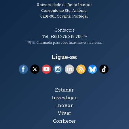
Informações de Contacto
Universidade da Beira Interior
Convento de Sto. António.
6201-001
Covilhã. Portugal.
Contactos
Tel. +351 275 319 700
℡
℡|☏ Chamada para rede fixa/móvel nacional
Ligue-se:
Facebook (abre em nova janela)
X (abre em nova janela)
YouTube (abre em nova janela)
Instagram (abre em nova janela)
LinkedIn (abre em nova ja
RSS (abre em nova ja
Bluesky (abre e
TikTok (a
Tópicos Principais
Estudar
Investigar
Inovar
Viver
Conhecer