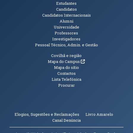
Públicos
Estudantes
Candidatos
Candidatos Internacionais
Alumni
Universidade
Professores
Investigadores
Pessoal Técnico, Admin. e Gestão
Informações Adicionais
Covilhã e região
(abre em nova janela)
Mapa do Campus
Mapa do sítio
Contactos
Lista Telefónica
Procurar
(abre em n
Elogios, Sugestões e Reclamações
Livro Amarelo
(abre em nova janela)
Canal Denúncia