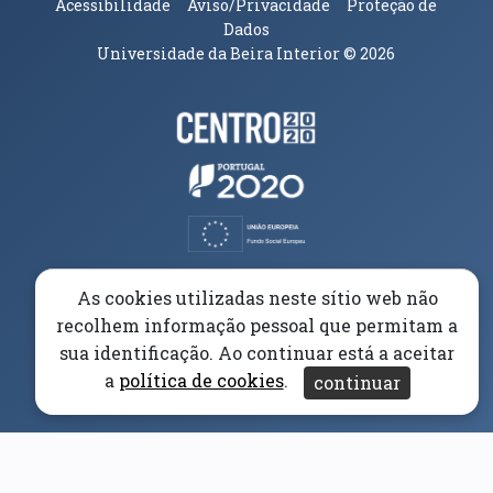
Acessibilidade
Aviso/Privacidade
Proteção de
Dados
Universidade da Beira Interior
© 2026
Parceiros e Financiadores
(abre em nova janela)
(abre em nova janela)
(abre em nova janela)
(abre em nova janela)
As cookies utilizadas neste sítio web não
recolhem informação pessoal que permitam a
(abre em nova janela)
sua identificação. Ao continuar está a aceitar
a
política de cookies
.
continuar
(abre em nova janela)