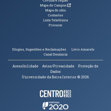
Informações Adicionais
Covilhã e região
(abre em nova janela)
Mapa do Campus
Mapa do sítio
Contactos
Lista Telefónica
Procurar
(abre em n
Elogios, Sugestões e Reclamações
Livro Amarelo
(abre em nova janela)
Canal Denúncia
Acessibilidade
Aviso/Privacidade
Proteção de
Dados
Universidade da Beira Interior
© 2026
Parceiros e Financiadores
(abre em nova janela)
(abre em nova janela)