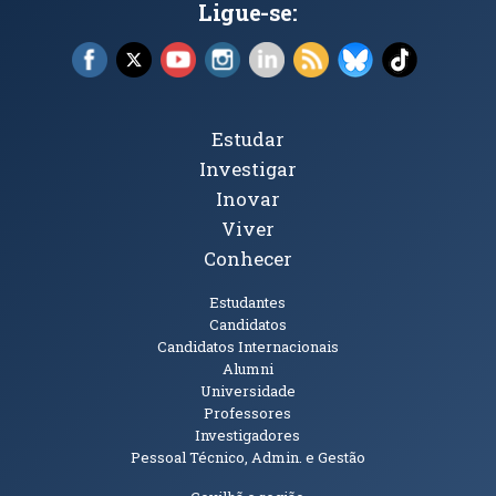
Ligue-se:
Facebook (abre em nova janela)
X (abre em nova janela)
YouTube (abre em nova janela)
Instagram (abre em nova janela)
LinkedIn (abre em nova ja
RSS (abre em nova ja
Bluesky (abre e
TikTok (a
Tópicos Principais
Estudar
Investigar
Inovar
Viver
Conhecer
Públicos
Estudantes
Candidatos
Candidatos Internacionais
Alumni
Universidade
Professores
Investigadores
Pessoal Técnico, Admin. e Gestão