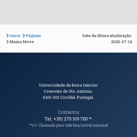
Início
Páginas
Data da última atualização:
Mama Move
2026-07-14
Informações de Contacto
Universidade da Beira Interior
Convento de Sto. António.
6201-001
Covilhã. Portugal.
Contactos
Tel. +351 275 319 700
℡
℡|☏ Chamada para rede fixa/móvel nacional