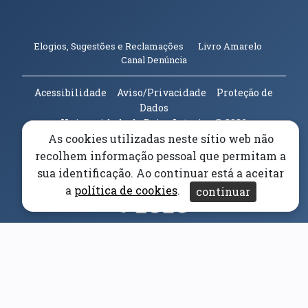
(abre em n
Elogios, Sugestões e Reclamações
Livro Amarelo
(abre em nova janela)
Canal Denúncia
Acessibilidade
Aviso/Privacidade
Proteção de
Dados
Universidade da Beira Interior
© 2026
As cookies utilizadas neste sítio web não
recolhem informação pessoal que permitam a
Parceiros e Financiadores
(abre em nova janela)
sua identificação. Ao continuar está a aceitar
a
política de cookies
.
continuar
(abre em nova janela)
(abre em nova janela)
(abre em nova janela)
(abre em nova janela)