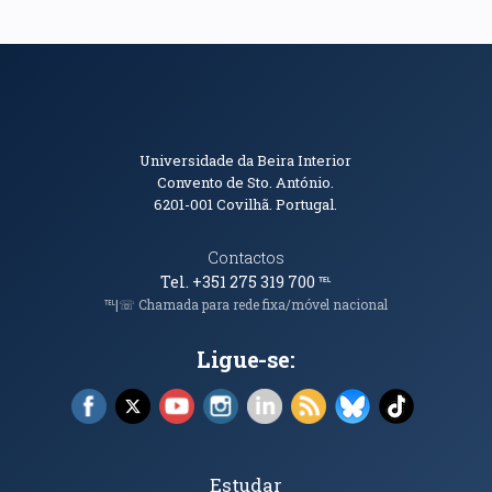
Informações de Contacto
Universidade da Beira Interior
Convento de Sto. António.
6201-001
Covilhã. Portugal.
Contactos
Tel. +351 275 319 700
℡
℡|☏ Chamada para rede fixa/móvel nacional
Ligue-se:
Facebook (abre em nova janela)
X (abre em nova janela)
YouTube (abre em nova janela)
Instagram (abre em nova janela)
LinkedIn (abre em nova ja
RSS (abre em nova ja
Bluesky (abre e
TikTok (a
Tópicos Principais
Estudar