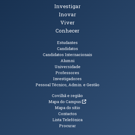
Investigar
Inovar
Viver
Conhecer
Públicos
Estudantes
Candidatos
Candidatos Internacionais
Alumni
Universidade
Professores
Investigadores
Pessoal Técnico, Admin. e Gestão
Informações Adicionais
Covilhã e região
(abre em nova janela)
Mapa do Campus
Mapa do sítio
Contactos
Lista Telefónica
Procurar