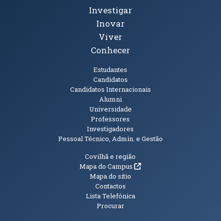
Investigar
Inovar
Viver
Conhecer
Públicos
Estudantes
Candidatos
Candidatos Internacionais
Alumni
Universidade
Professores
Investigadores
Pessoal Técnico, Admin. e Gestão
Informações Adicionais
Covilhã e região
(abre em nova janela)
Mapa do Campus
Mapa do sítio
Contactos
Lista Telefónica
Procurar