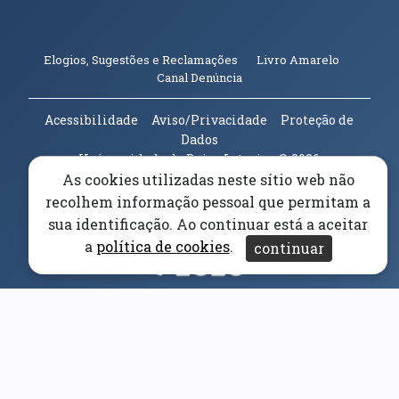
(abre em n
Elogios, Sugestões e Reclamações
Livro Amarelo
(abre em nova janela)
Canal Denúncia
Acessibilidade
Aviso/Privacidade
Proteção de
Dados
Universidade da Beira Interior
© 2026
As cookies utilizadas neste sítio web não
recolhem informação pessoal que permitam a
Parceiros e Financiadores
(abre em nova janela)
sua identificação. Ao continuar está a aceitar
a
política de cookies
.
continuar
(abre em nova janela)
(abre em nova janela)
(abre em nova janela)
(abre em nova janela)