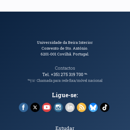
Informações de Contacto
Universidade da Beira Interior
Convento de Sto. António.
6201-001
Covilhã. Portugal.
Contactos
Tel. +351 275 319 700
℡
℡|☏ Chamada para rede fixa/móvel nacional
Ligue-se:
Facebook (abre em nova janela)
X (abre em nova janela)
YouTube (abre em nova janela)
Instagram (abre em nova janela)
LinkedIn (abre em nova ja
RSS (abre em nova ja
Bluesky (abre e
TikTok (a
Tópicos Principais
Estudar