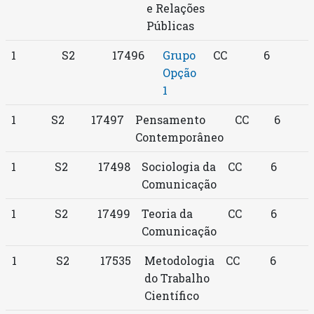
e Relações
Públicas
1
S2
17496
Grupo
CC
6
Opção
1
1
S2
17497
Pensamento
CC
6
Contemporâneo
1
S2
17498
Sociologia da
CC
6
Comunicação
1
S2
17499
Teoria da
CC
6
Comunicação
1
S2
17535
Metodologia
CC
6
do Trabalho
Científico