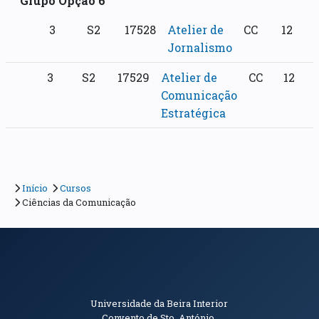
Grupo Opção 6
3
S2
17528
Atelier de
CC
12
Jornalismo
3
S2
17529
Atelier de
CC
12
Comunicação
Estratégica
Início
Cursos
Ciências da Comunicação
Informações de Contacto
Universidade da Beira Interior
Convento de Sto. António.