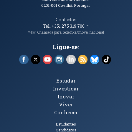
6201-001
Covilhã. Portugal.
Contactos
Tel. +351 275 319 700
℡
℡|☏ Chamada para rede fixa/móvel nacional
Ligue-se:
Facebook (abre em nova janela)
X (abre em nova janela)
YouTube (abre em nova janela)
Instagram (abre em nova janela)
LinkedIn (abre em nova ja
RSS (abre em nova ja
Bluesky (abre e
TikTok (a
Tópicos Principais
Estudar
Investigar
Inovar
Viver
Conhecer
Públicos
Estudantes
Candidatos