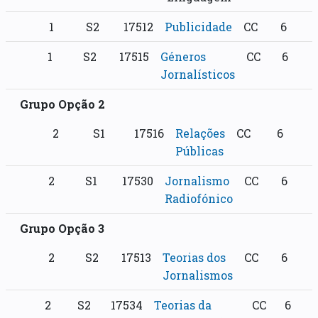
1
S2
17512
Publicidade
CC
6
1
S2
17515
Géneros
CC
6
Jornalísticos
Grupo Opção 2
2
S1
17516
Relações
CC
6
Públicas
2
S1
17530
Jornalismo
CC
6
Radiofónico
Grupo Opção 3
2
S2
17513
Teorias dos
CC
6
Jornalismos
2
S2
17534
Teorias da
CC
6