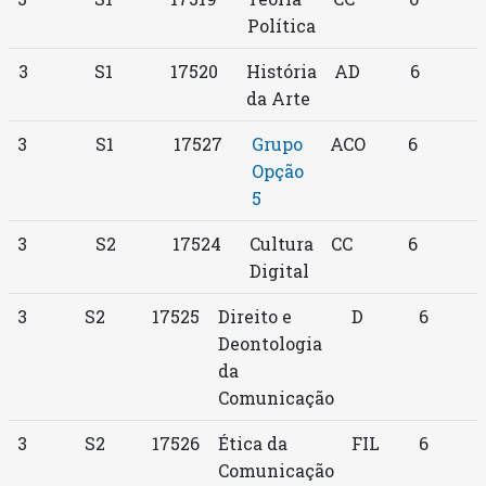
Política
3
S1
17520
História
AD
6
da Arte
3
S1
17527
Grupo
ACO
6
Opção
5
3
S2
17524
Cultura
CC
6
Digital
3
S2
17525
Direito e
D
6
Deontologia
da
Comunicação
3
S2
17526
Ética da
FIL
6
Comunicação