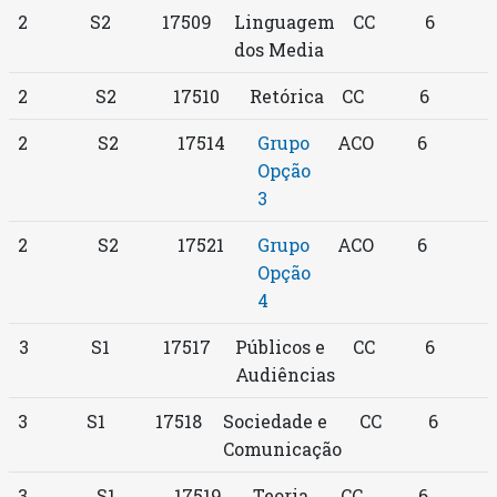
2
S2
17509
Linguagem
CC
6
dos Media
2
S2
17510
Retórica
CC
6
2
S2
17514
Grupo
ACO
6
Opção
3
2
S2
17521
Grupo
ACO
6
Opção
4
3
S1
17517
Públicos e
CC
6
Audiências
3
S1
17518
Sociedade e
CC
6
Comunicação
3
S1
17519
Teoria
CC
6