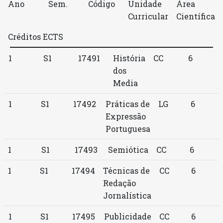
Ano
Sem.
Código
Unidade
Área
Curricular
Científica
Créditos ECTS
1
S1
17491
História
CC
6
dos
Media
1
S1
17492
Práticas de
LG
6
Expressão
Portuguesa
1
S1
17493
Semiótica
CC
6
1
S1
17494
Técnicas de
CC
6
Redação
Jornalística
1
S1
17495
Publicidade
CC
6