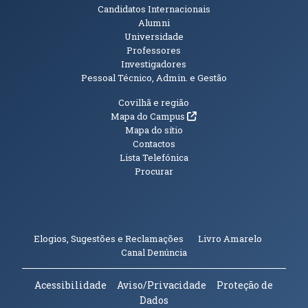
Candidatos Internacionais
Alumni
Universidade
Professores
Investigadores
Pessoal Técnico, Admin. e Gestão
Informações Adicionais
Covilhã e região
(abre em nova janela)
Mapa do Campus
Mapa do sítio
Contactos
Lista Telefónica
Procurar
(abre em n
Elogios, Sugestões e Reclamações
Livro Amarelo
(abre em nova janela)
Canal Denúncia
Acessibilidade
Aviso/Privacidade
Proteção de
Dados