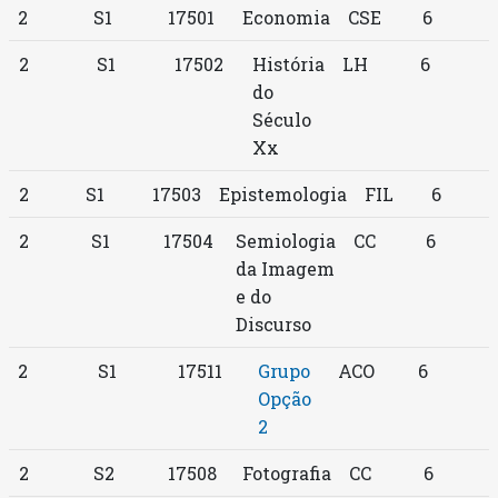
2
S1
17501
Economia
CSE
6
2
S1
17502
História
LH
6
do
Século
Xx
2
S1
17503
Epistemologia
FIL
6
2
S1
17504
Semiologia
CC
6
da Imagem
e do
Discurso
2
S1
17511
Grupo
ACO
6
Opção
2
2
S2
17508
Fotografia
CC
6