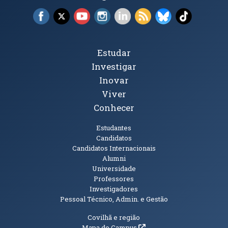
Facebook (abre em nova janela)
X (abre em nova janela)
YouTube (abre em nova janela)
Instagram (abre em nova janela)
LinkedIn (abre em nova ja
RSS (abre em nova ja
Bluesky (abre e
TikTok (a
Tópicos Principais
Estudar
Investigar
Inovar
Viver
Conhecer
Públicos
Estudantes
Candidatos
Candidatos Internacionais
Alumni
Universidade
Professores
Investigadores
Pessoal Técnico, Admin. e Gestão
Informações Adicionais
Covilhã e região
(abre em nova janela)
Mapa do Campus