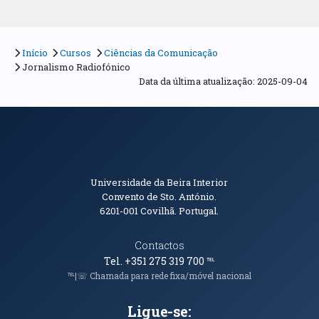
Início
Cursos
Ciências da Comunicação
Jornalismo Radiofónico
Data da última atualização: 2025-09-04
Informações de Contacto
Universidade da Beira Interior
Convento de Sto. António.
6201-001
Covilhã. Portugal.
Contactos
Tel. +351 275 319 700
℡
℡|☏ Chamada para rede fixa/móvel nacional
Ligue-se: