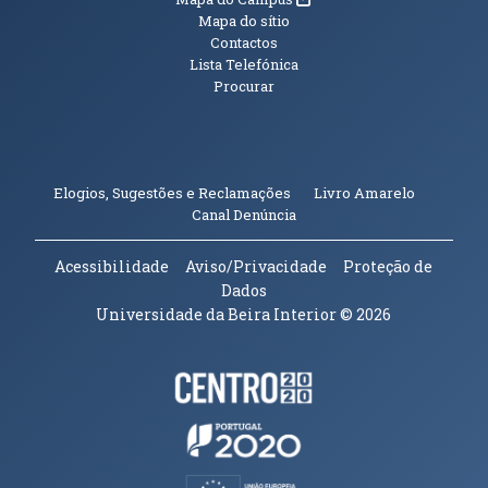
Mapa do sítio
Contactos
Lista Telefónica
Procurar
(abre em n
Elogios, Sugestões e Reclamações
Livro Amarelo
(abre em nova janela)
Canal Denúncia
Acessibilidade
Aviso/Privacidade
Proteção de
Dados
Universidade da Beira Interior
© 2026
Parceiros e Financiadores
(abre em nova janela)
(abre em nova janela)
(abre em nova janela)