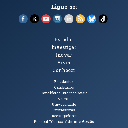
Ligue-se:
Facebook (abre em nova janela)
X (abre em nova janela)
YouTube (abre em nova janela)
Instagram (abre em nova janela)
LinkedIn (abre em nova ja
RSS (abre em nova ja
Bluesky (abre e
TikTok (a
Tópicos Principais
Estudar
Investigar
Inovar
Viver
Conhecer
Públicos
Estudantes
Candidatos
Candidatos Internacionais
Alumni
Universidade
Professores
Investigadores
Pessoal Técnico, Admin. e Gestão