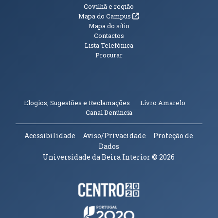
Informações Adicionais
Covilhã e região
(abre em nova janela)
Mapa do Campus
Mapa do sítio
Contactos
Lista Telefónica
Procurar
(abre em n
Elogios, Sugestões e Reclamações
Livro Amarelo
(abre em nova janela)
Canal Denúncia
Acessibilidade
Aviso/Privacidade
Proteção de
Dados
Universidade da Beira Interior
© 2026
Parceiros e Financiadores
(abre em nova janela)
(abre em nova janela)