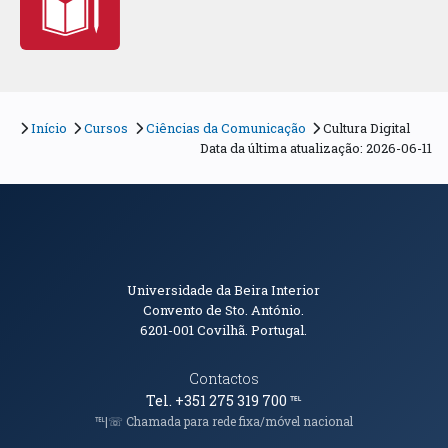
Início
Cursos
Ciências da Comunicação
Cultura Digital
Data da última atualização: 2026-06-11
Informações de Contacto
Universidade da Beira Interior
Convento de Sto. António.
6201-001
Covilhã. Portugal.
Contactos
Tel. +351 275 319 700
℡
℡|☏ Chamada para rede fixa/móvel nacional