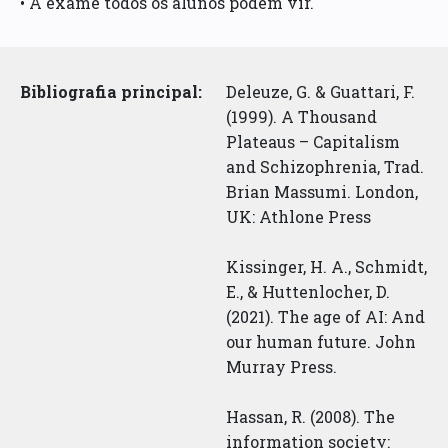
• A exame todos os alunos podem vir.
Bibliografia principal:
Deleuze, G. & Guattari, F.
(1999). A Thousand
Plateaus – Capitalism
and Schizophrenia, Trad.
Brian Massumi. London,
UK: Athlone Press
Kissinger, H. A., Schmidt,
E., & Huttenlocher, D.
(2021). The age of AI: And
our human future. John
Murray Press.
Hassan, R. (2008). The
information society: