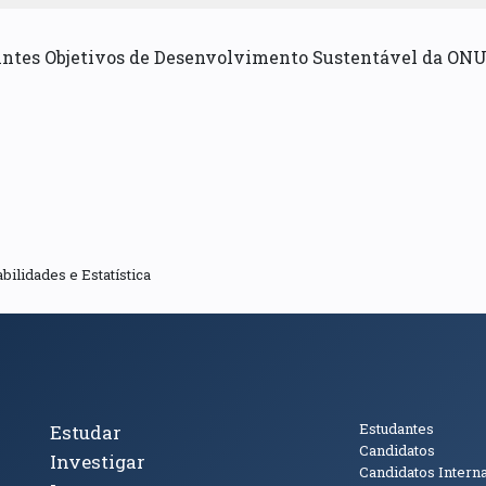
uintes Objetivos de Desenvolvimento Sustentável da ONU
bilidades e Estatística
cto
Tópicos Principais
Público
Estudantes
Estudar
Candidatos
Investigar
Candidatos Intern