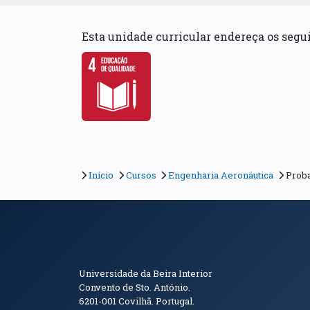
Esta unidade curricular endereça os seg
Início
Cursos
Engenharia Aeronáutica
Proba
Informações de Conta
Universidade da Beira Interior
Convento de Sto. António.
6201-001
Covilhã. Portugal.