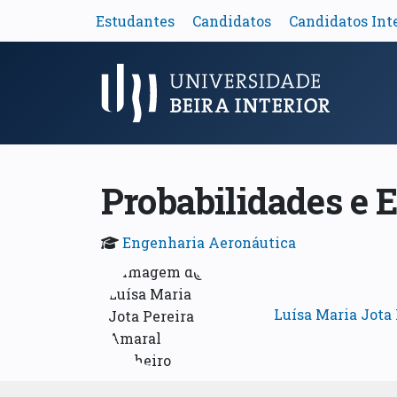
Estudantes
Candidatos
Candidatos Int
Menu Principal
Probabilidades e E
Engenharia Aeronáutica
Luísa Maria Jota