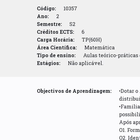
Código:
10357
Ano:
2
Semestre:
S2
Créditos ECTS:
6
Carga Horária:
TP(60H)
Área Científica:
Matemática
Tipo de ensino:
Aulas teórico-práticas
Estágios:
Não aplicável.
Objectivos de Aprendizagem:
•Dotar o
distribu
•Familia
possibil
Após apr
O1. Form
O2. Iden