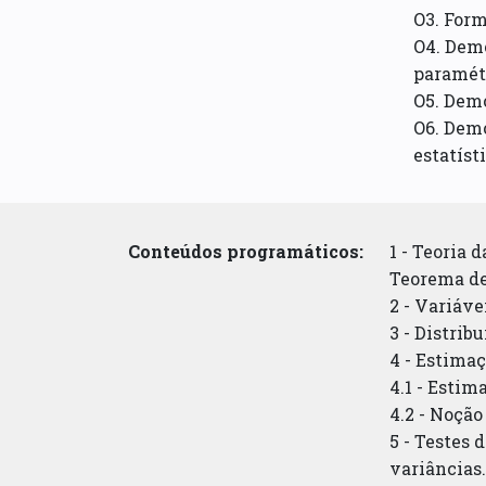
O3. Form
O4. Demo
paramét
O5. Dem
O6. Demo
estatíst
Conteúdos programáticos:
1 - Teoria 
Teorema de
2 - Variáve
3 - Distrib
4 - Estimaç
4.1 - Esti
4.2 - Noção
5 - Testes 
variâncias.