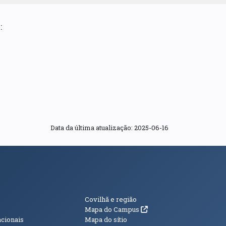
:
Data da última atualização: 2025-06-16
s
Informações Adici
Covilhã e região
(abre em nova janela)
Mapa do Campus
acionais
Mapa do sítio