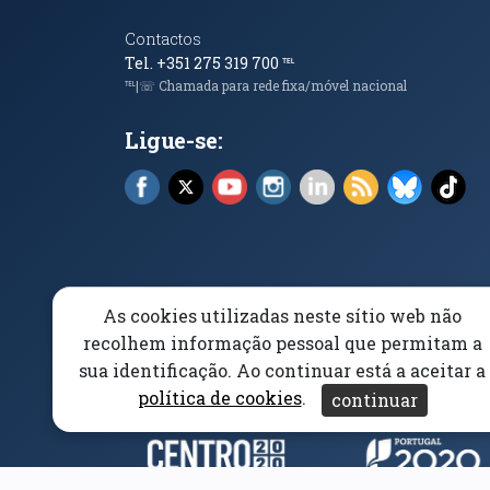
Contactos
Tel. +351 275 319 700
℡
℡|☏ Chamada para rede fixa/móvel nacional
Ligue-se:
Facebook (abre em nova janela)
X (abre em nova janela)
YouTube (abre em nova janela)
Instagram (abre em nova 
LinkedIn (abre em n
RSS (abre em n
Bluesky 
Tik
As cookies utilizadas neste sítio web não
Elogios, Sugestões e Reclamações
Livro Amarel
recolhem informação pessoal que permitam a
sua identificação. Ao continuar está a aceitar a
Acessibilidade
Aviso/Privacidade
Proteção 
política de cookies
.
continuar
Parceiros e Financiad
(abre em nova janela)