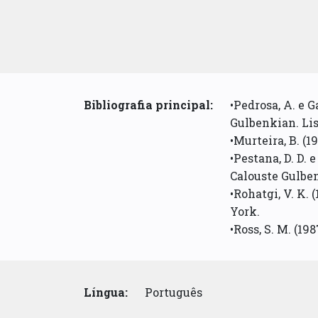
Bibliografia principal:
•Pedrosa, A. e 
Gulbenkian. Lis
•Murteira, B. (1
•Pestana, D. D. 
Calouste Gulbe
•Rohatgi, V. K.
York.
•Ross, S. M. (1
Língua:
Português