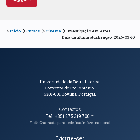
Início
Cursos
Cinema
Investigação em Artes
Data da última atualização: 2026-03-10
Informações de Contacto
Universidade da Beira Interior
Convento de Sto. António.
6201-001
Covilhã. Portugal.
Contactos
Tel. +351 275 319 700
℡
℡|☏ Chamada para rede fixa/móvel nacional
Ligue-se: