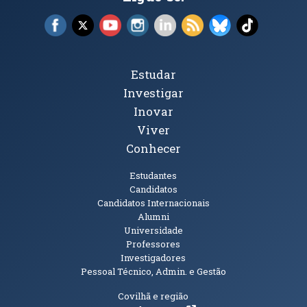
Facebook (abre em nova janela)
X (abre em nova janela)
YouTube (abre em nova janela)
Instagram (abre em nova janela)
LinkedIn (abre em nova ja
RSS (abre em nova ja
Bluesky (abre e
TikTok (a
Tópicos Principais
Estudar
Investigar
Inovar
Viver
Conhecer
Públicos
Estudantes
Candidatos
Candidatos Internacionais
Alumni
Universidade
Professores
Investigadores
Pessoal Técnico, Admin. e Gestão
Informações Adicionais
Covilhã e região