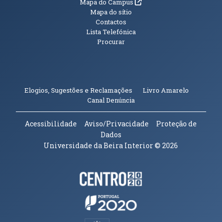
(abre em nova janela)
Mapa do Campus
Mapa do sítio
Contactos
Lista Telefónica
Procurar
(abre em n
Elogios, Sugestões e Reclamações
Livro Amarelo
(abre em nova janela)
Canal Denúncia
Acessibilidade
Aviso/Privacidade
Proteção de
Dados
Universidade da Beira Interior
© 2026
Parceiros e Financiadores
(abre em nova janela)
(abre em nova janela)