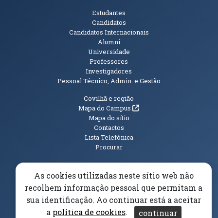
Públicos
Estudantes
Candidatos
Candidatos Internacionais
Alumni
Universidade
Professores
Investigadores
Pessoal Técnico, Admin. e Gestão
Informações Adicionais
Covilhã e região
(abre em nova janela)
Mapa do Campus
Mapa do sítio
Contactos
Lista Telefónica
Procurar
As cookies utilizadas neste sítio web não
recolhem informação pessoal que permitam a
(abre em n
Elogios, Sugestões e Reclamações
Livro Amarelo
sua identificação. Ao continuar está a aceitar
(abre em nova janela)
Canal Denúncia
a
política de cookies
.
continuar