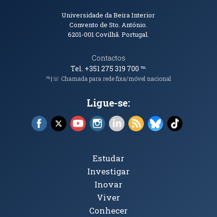
Informações de Contacto
Universidade da Beira Interior
Convento de Sto. António.
6201-001
Covilhã. Portugal.
Contactos
Tel. +351 275 319 700
℡
℡|☏ Chamada para rede fixa/móvel nacional
Ligue-se:
Facebook (abre em nova janela)
X (abre em nova janela)
YouTube (abre em nova janela)
Instagram (abre em nova janela)
LinkedIn (abre em nova ja
RSS (abre em nova ja
Bluesky (abre e
TikTok (a
Tópicos Principais
Estudar
Investigar
Inovar
Viver
Conhecer