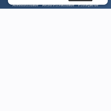
Acessibilidade
Aviso/Privacidade
Proteção de
Dados
Universidade da Beira Interior
© 2026
Parceiros e Financiadores
(abre em nova janela)
(abre em nova janela)
(abre em nova janela)
(abre em nova janela)
(abre em nova janela)
(abre em nova janela)