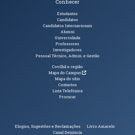
Conhecer
Públicos
Estudantes
Candidatos
Candidatos Internacionais
Alumni
Universidade
Professores
Investigadores
Pessoal Técnico, Admin. e Gestão
Informações Adicionais
Covilhã e região
(abre em nova janela)
Mapa do Campus
Mapa do sítio
Contactos
Lista Telefónica
Procurar
(abre em n
Elogios, Sugestões e Reclamações
Livro Amarelo
(abre em nova janela)
Canal Denúncia