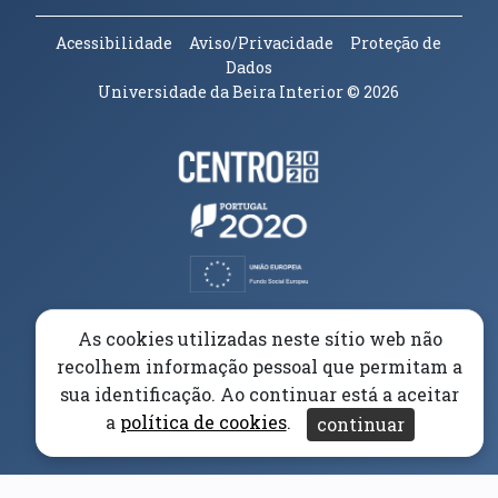
Acessibilidade
Aviso/Privacidade
Proteção de
Dados
Universidade da Beira Interior
© 2026
Parceiros e Financiadores
(abre em nova janela)
(abre em nova janela)
(abre em nova janela)
(abre em nova janela)
As cookies utilizadas neste sítio web não
recolhem informação pessoal que permitam a
(abre em nova janela)
sua identificação. Ao continuar está a aceitar
a
política de cookies
.
continuar
(abre em nova janela)