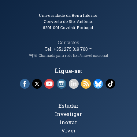
Informações de Contacto
Universidade da Beira Interior
Convento de Sto. António.
6201-001
Covilhã. Portugal.
Contactos
Tel. +351 275 319 700
℡
℡|☏ Chamada para rede fixa/móvel nacional
Ligue-se:
Facebook (abre em nova janela)
X (abre em nova janela)
YouTube (abre em nova janela)
Instagram (abre em nova janela)
LinkedIn (abre em nova ja
RSS (abre em nova ja
Bluesky (abre e
TikTok (a
Tópicos Principais
Estudar
Investigar
Inovar
Viver