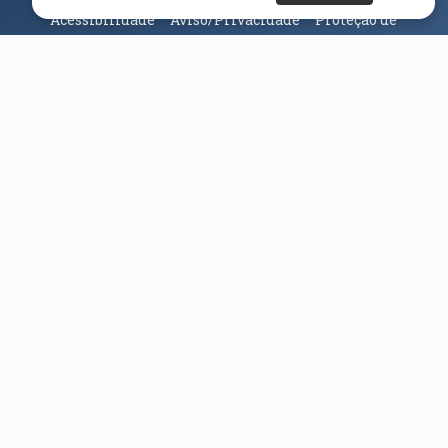
Acessibilidade
Aviso/Privacidade
Proteção de
Dados
Universidade da Beira Interior
© 2026
Parceiros e Financiadores
(abre em nova janela)
(abre em nova janela)
(abre em nova janela)
(abre em nova janela)
(abre em nova janela)
(abre em nova janela)