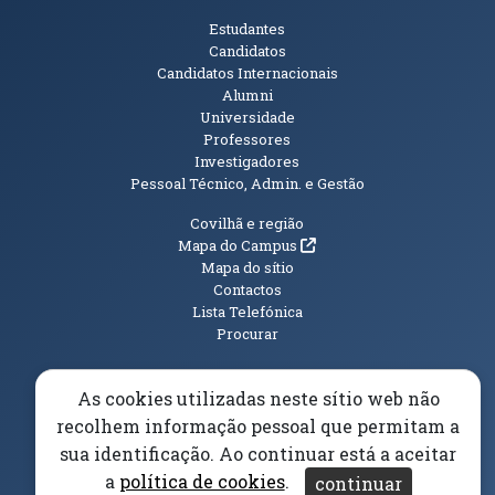
Públicos
Estudantes
Candidatos
Candidatos Internacionais
Alumni
Universidade
Professores
Investigadores
Pessoal Técnico, Admin. e Gestão
Informações Adicionais
Covilhã e região
(abre em nova janela)
Mapa do Campus
Mapa do sítio
Contactos
Lista Telefónica
Procurar
As cookies utilizadas neste sítio web não
recolhem informação pessoal que permitam a
(abre em n
Elogios, Sugestões e Reclamações
Livro Amarelo
sua identificação. Ao continuar está a aceitar
(abre em nova janela)
Canal Denúncia
a
política de cookies
.
continuar