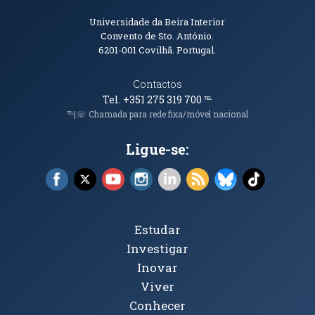
Informações de Contacto
Universidade da Beira Interior
Convento de Sto. António.
6201-001
Covilhã. Portugal.
Contactos
Tel. +351 275 319 700
℡
℡|☏ Chamada para rede fixa/móvel nacional
Ligue-se:
Facebook (abre em nova janela)
X (abre em nova janela)
YouTube (abre em nova janela)
Instagram (abre em nova janela)
LinkedIn (abre em nova ja
RSS (abre em nova ja
Bluesky (abre e
TikTok (a
Tópicos Principais
Estudar
Investigar
Inovar
Viver
Conhecer