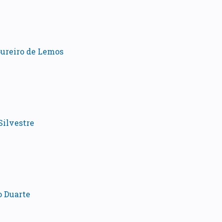
oureiro de Lemos
Silvestre
o Duarte