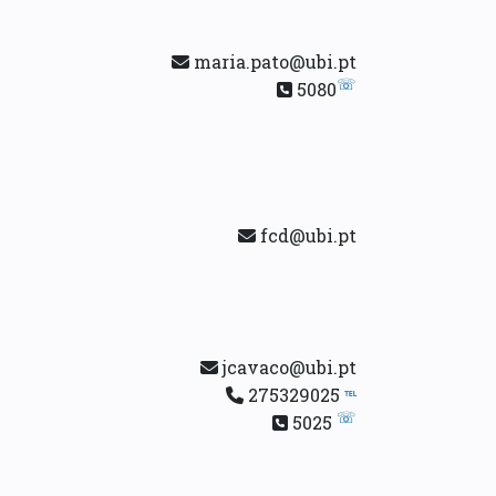
maria.pato@ubi.pt
☏
5080
fcd@ubi.pt
jcavaco@ubi.pt
275329025
℡
☏
5025