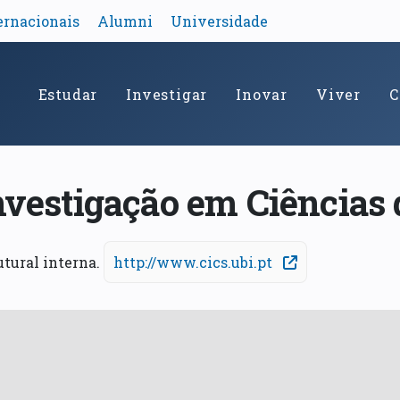
ernacionais
Alumni
Universidade
Estudar
Investigar
Inovar
Viver
C
Investigação em Ciências
utural interna.
http://www.cics.ubi.pt