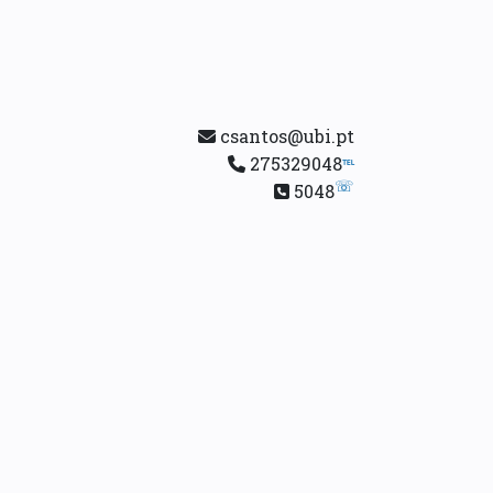
csantos@ubi.pt
275329048
℡
☏
5048