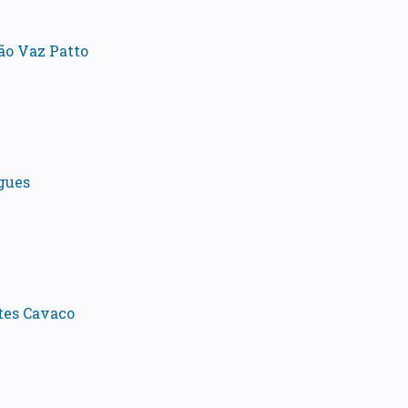
ão Vaz Patto
gues
tes Cavaco