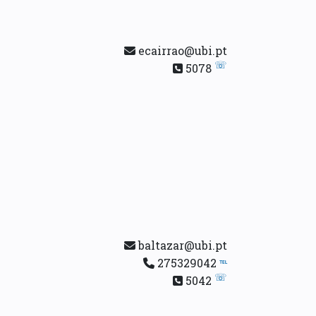
ecairrao@ubi.pt
☏
5078
baltazar@ubi.pt
275329042
℡
☏
5042