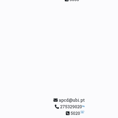
apcd@ubi.pt
275329020
℡
☏
5020