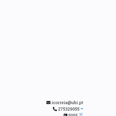
icorreia@ubi.pt
275329055
℡
☏
5055