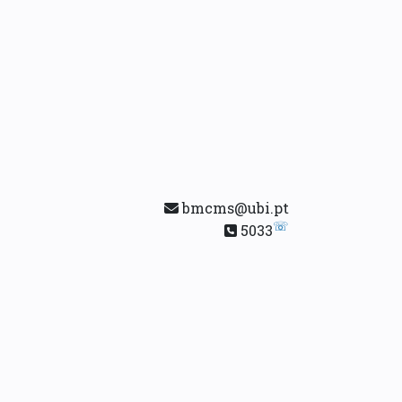
bmcms@ubi.pt
☏
5033