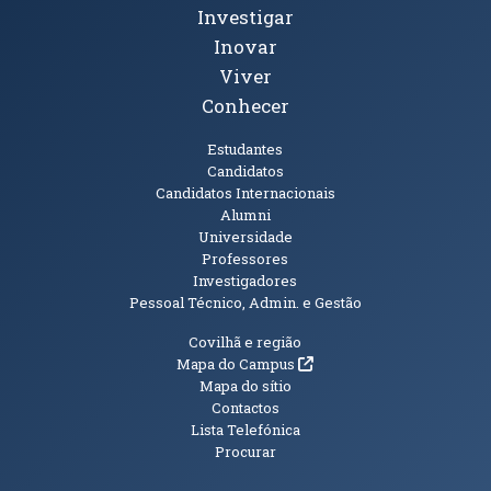
Investigar
Inovar
Viver
Conhecer
Públicos
Estudantes
Candidatos
Candidatos Internacionais
Alumni
Universidade
Professores
Investigadores
Pessoal Técnico, Admin. e Gestão
Informações Adicionais
Covilhã e região
(abre em nova janela)
Mapa do Campus
Mapa do sítio
Contactos
Lista Telefónica
Procurar