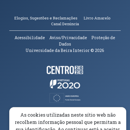
(abre em n
Elogios, Sugestões e Reclamações
Livro Amarelo
(abre em nova janela)
Canal Denúncia
Acessibilidade
Aviso/Privacidade
Proteção de
Dados
Universidade da Beira Interior
© 2026
Parceiros e Financiadores
(abre em nova janela)
(abre em nova janela)
(abre em nova janela)
(abre em nova janela)
As cookies utilizadas neste sítio web não
recolhem informação pessoal que permitam a
(abre em nova janela)
sua identificação. Ao continuar está a aceitar