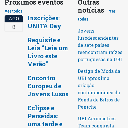
Próximos eventos
Outras
notícias
ver todos
ver
Inscrições:
AGO
todas
UNITA Day
8
Jovens
lusodescendentes
Requisite e
de sete países
Leia “Leia um
reencontram raízes
Livro este
portuguesas na UBI
Verão”
Design de Moda da
Encontro
UBI aproxima
Europeu de
criação
contemporânea da
Jovens Lusos
Renda de Bilros de
Peniche
Eclipse e
Perseidas:
UBI Aeronautics
uma tarde e
Team conquista