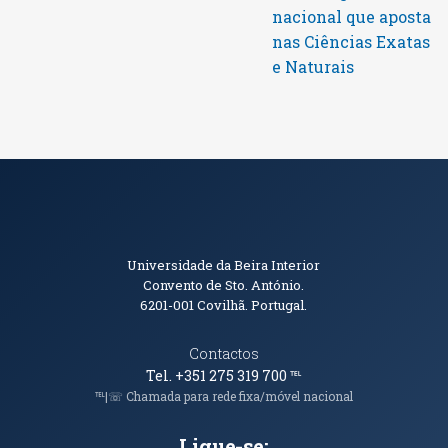
nacional que aposta
nas Ciências Exatas
e Naturais
Informações de Contacto
Universidade da Beira Interior
Convento de Sto. António.
6201-001
Covilhã. Portugal.
Contactos
Tel. +351 275 319 700
℡
℡|☏ Chamada para rede fixa/móvel nacional
Ligue-se: