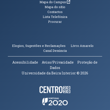
(abre em nova janela)
Mapa do Campus
Mapa do sítio
Contactos
Lista Telefónica
Procurar
(abre em n
Elogios, Sugestões e Reclamações
Livro Amarelo
(abre em nova janela)
Canal Denúncia
Acessibilidade
Aviso/Privacidade
Proteção de
Dados
Universidade da Beira Interior
© 2026
Parceiros e Financiadores
(abre em nova janela)
(abre em nova janela)