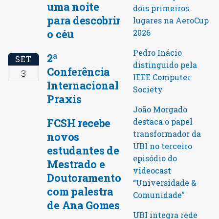
uma noite
dois primeiros
para descobrir
lugares na AeroCup
o céu
2026
Pedro Inácio
2ª
SET
distinguido pela
Conferência
3
IEEE Computer
Internacional
Society
Praxis
João Morgado
FCSH recebe
destaca o papel
transformador da
novos
UBI no terceiro
estudantes de
episódio do
Mestrado e
videocast
Doutoramento
“Universidade &
com palestra
Comunidade”
de Ana Gomes
UBI integra rede