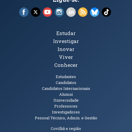
Facebook (abre em nova janela)
X (abre em nova janela)
YouTube (abre em nova janela)
Instagram (abre em nova janela)
LinkedIn (abre em nova ja
RSS (abre em nova ja
Bluesky (abre e
TikTok (a
Tópicos Principais
Estudar
Investigar
Inovar
Viver
Conhecer
Públicos
Estudantes
Candidatos
Candidatos Internacionais
Alumni
Universidade
Professores
Investigadores
Pessoal Técnico, Admin. e Gestão
Informações Adicionais
Covilhã e região