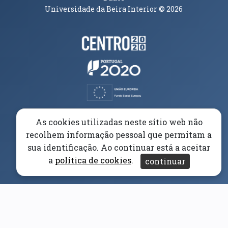
Universidade da Beira Interior
© 2026
Parceiros e Financiadores
(abre em nova janela)
(abre em nova janela)
(abre em nova janela)
(abre em nova janela)
As cookies utilizadas neste sítio web não
recolhem informação pessoal que permitam a
(abre em nova janela)
sua identificação. Ao continuar está a aceitar
a
política de cookies
.
continuar
(abre em nova janela)