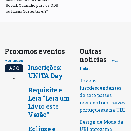
Social: Caminho para os ODS
ou Ilusão Sustentável?”
Próximos eventos
Outras
notícias
ver todos
ver
Inscrições:
AGO
todas
UNITA Day
9
Jovens
lusodescendentes
Requisite e
de sete países
Leia “Leia um
reencontram raízes
Livro este
portuguesas na UBI
Verão”
Design de Moda da
Eclipse e
UBI aproxima