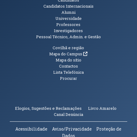
Candidatos Internacionais
Alumni
Universidade
Professores
Investigadores
Pessoal Técnico, Admin. e Gestão
Informações Adicionais
Covilhã e região
(abre em nova janela)
Mapa do Campus
Mapa do sítio
Contactos
Lista Telefónica
Procurar
(abre em n
Elogios, Sugestões e Reclamações
Livro Amarelo
(abre em nova janela)
Canal Denúncia
Acessibilidade
Aviso/Privacidade
Proteção de
Dados