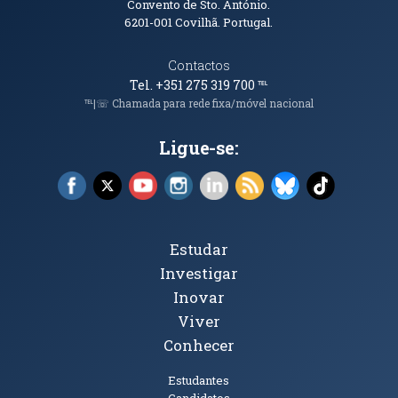
Convento de Sto. António.
6201-001
Covilhã. Portugal.
Contactos
Tel. +351 275 319 700
℡
℡|☏ Chamada para rede fixa/móvel nacional
Ligue-se:
Facebook (abre em nova janela)
X (abre em nova janela)
YouTube (abre em nova janela)
Instagram (abre em nova janela)
LinkedIn (abre em nova ja
RSS (abre em nova ja
Bluesky (abre e
TikTok (a
Tópicos Principais
Estudar
Investigar
Inovar
Viver
Conhecer
Públicos
Estudantes
Candidatos