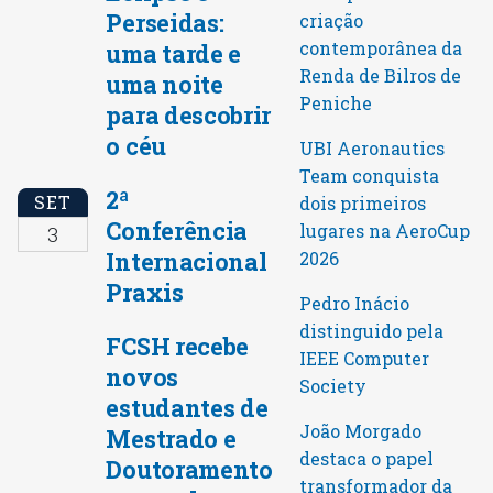
Perseidas:
criação
contemporânea da
uma tarde e
Renda de Bilros de
uma noite
Peniche
para descobrir
o céu
UBI Aeronautics
Team conquista
2ª
SET
dois primeiros
Conferência
lugares na AeroCup
3
Internacional
2026
Praxis
Pedro Inácio
distinguido pela
FCSH recebe
IEEE Computer
novos
Society
estudantes de
João Morgado
Mestrado e
destaca o papel
Doutoramento
transformador da