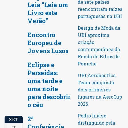
de sete países
Leia “Leia um
reencontram raízes
Livro este
portuguesas na UBI
Verão”
Design de Moda da
Encontro
UBI aproxima
Europeu de
criação
contemporânea da
Jovens Lusos
Renda de Bilros de
Peniche
Eclipse e
Perseidas:
UBI Aeronautics
uma tarde e
Team conquista
uma noite
dois primeiros
para descobrir
lugares na AeroCup
o céu
2026
Pedro Inácio
2ª
SET
distinguido pela
Conferência
3