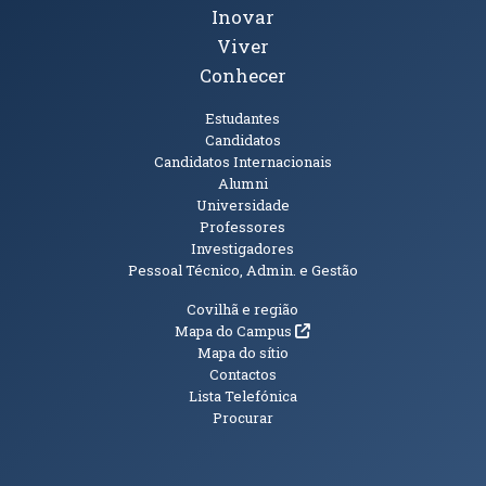
Inovar
Viver
Conhecer
Públicos
Estudantes
Candidatos
Candidatos Internacionais
Alumni
Universidade
Professores
Investigadores
Pessoal Técnico, Admin. e Gestão
Informações Adicionais
Covilhã e região
(abre em nova janela)
Mapa do Campus
Mapa do sítio
Contactos
Lista Telefónica
Procurar