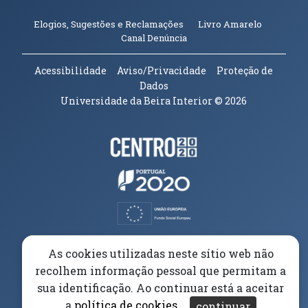
(abre em n
Elogios, Sugestões e Reclamações
Livro Amarelo
(abre em nova janela)
Canal Denúncia
Acessibilidade
Aviso/Privacidade
Proteção de
Dados
Universidade da Beira Interior
© 2026
Parceiros e Financiadores
(abre em nova janela)
(abre em nova janela)
(abre em nova janela)
(abre em nova janela)
As cookies utilizadas neste sítio web não
recolhem informação pessoal que permitam a
(abre em nova janela)
sua identificação. Ao continuar está a aceitar
a
política de cookies
.
continuar
(abre em nova janela)