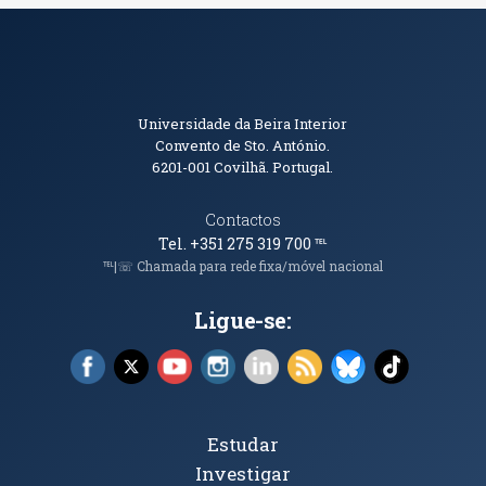
Informações de Contacto
Universidade da Beira Interior
Convento de Sto. António.
6201-001
Covilhã. Portugal.
Contactos
Tel. +351 275 319 700
℡
℡|☏ Chamada para rede fixa/móvel nacional
Ligue-se:
Facebook (abre em nova janela)
X (abre em nova janela)
YouTube (abre em nova janela)
Instagram (abre em nova janela)
LinkedIn (abre em nova ja
RSS (abre em nova ja
Bluesky (abre e
TikTok (a
Tópicos Principais
Estudar
Investigar