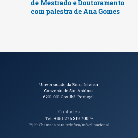
de Mestrado e Doutoramento
com palestra de Ana Gomes
Informações de Contacto
Universidade da Beira Interior
Convento de Sto. António.
6201-001
Covilhã. Portugal.
Contactos
Tel. +351 275 319 700
℡
℡|☏ Chamada para rede fixa/móvel nacional