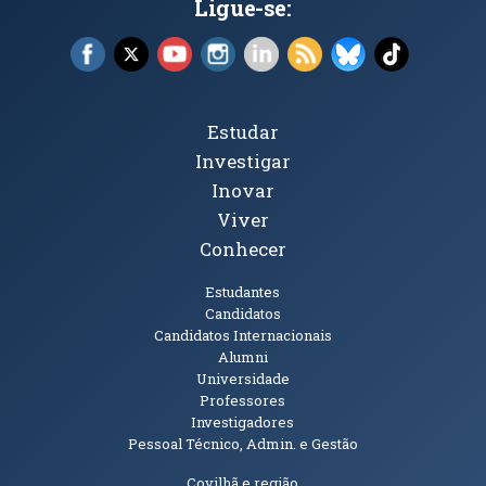
Ligue-se:
Facebook (abre em nova janela)
X (abre em nova janela)
YouTube (abre em nova janela)
Instagram (abre em nova janela)
LinkedIn (abre em nova ja
RSS (abre em nova ja
Bluesky (abre e
TikTok (a
Tópicos Principais
Estudar
Investigar
Inovar
Viver
Conhecer
Públicos
Estudantes
Candidatos
Candidatos Internacionais
Alumni
Universidade
Professores
Investigadores
Pessoal Técnico, Admin. e Gestão
Covilhã e região