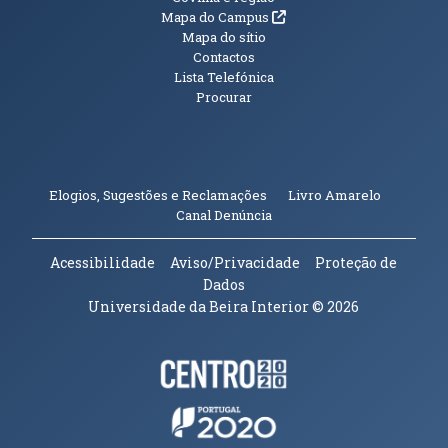
Informações Adicionais
(abre em nova janela)
Mapa do Campus
Mapa do sítio
Contactos
Lista Telefónica
Procurar
(abre em n
Elogios, Sugestões e Reclamações
Livro Amarelo
(abre em nova janela)
Canal Denúncia
Acessibilidade
Aviso/Privacidade
Proteção de
Dados
Universidade da Beira Interior
© 2026
Parceiros e Financiadores
(abre em nova janela)
(abre em nova janela)