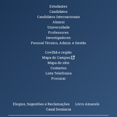
Públicos
Estudantes
Candidatos
Candidatos Internacionais
Alumni
Universidade
Professores
Investigadores
Pessoal Técnico, Admin. e Gestão
Informações Adicionais
Covilhã e região
(abre em nova janela)
Mapa do Campus
Mapa do sítio
Contactos
Lista Telefónica
Procurar
(abre em n
Elogios, Sugestões e Reclamações
Livro Amarelo
(abre em nova janela)
Canal Denúncia