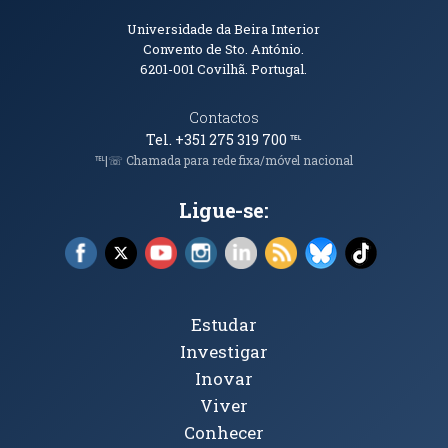
Informações de Contacto
Universidade da Beira Interior
Convento de Sto. António.
6201-001
Covilhã. Portugal.
Contactos
Tel. +351 275 319 700
℡
℡|☏ Chamada para rede fixa/móvel nacional
Ligue-se:
Facebook (abre em nova janela)
X (abre em nova janela)
YouTube (abre em nova janela)
Instagram (abre em nova janela)
LinkedIn (abre em nova ja
RSS (abre em nova ja
Bluesky (abre e
TikTok (a
Tópicos Principais
Estudar
Investigar
Inovar
Viver
Conhecer