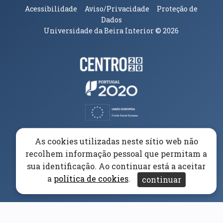
Acessibilidade
Aviso/Privacidade
Proteção de
Dados
Universidade da Beira Interior
© 2026
Parceiros e Financiadores
(abre em nova janela)
(abre em nova janela)
(abre em nova janela)
(abre em nova janela)
As cookies utilizadas neste sítio web não
recolhem informação pessoal que permitam a
(abre em nova janela)
sua identificação. Ao continuar está a aceitar
a
política de cookies
.
continuar
(abre em nova janela)