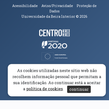
Acessibilidade
Aviso/Privacidade
Proteção de
Dados
Universidade da Beira Interior
© 2026
Parceiros e Financiadores
(abre em nova janela)
(abre em nova janela)
(abre em nova janela)
(abre em nova janela)
As cookies utilizadas neste sítio web não
recolhem informação pessoal que permitam a
(abre em nova janela)
sua identificação. Ao continuar está a aceitar
a
política de cookies
.
continuar
(abre em nova janela)