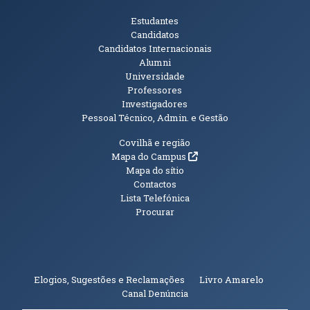
Públicos
Estudantes
Candidatos
Candidatos Internacionais
Alumni
Universidade
Professores
Investigadores
Pessoal Técnico, Admin. e Gestão
Informações Adicionais
Covilhã e região
(abre em nova janela)
Mapa do Campus
Mapa do sítio
Contactos
Lista Telefónica
Procurar
(abre em n
Elogios, Sugestões e Reclamações
Livro Amarelo
(abre em nova janela)
Canal Denúncia