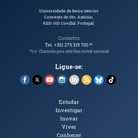
Informações de Contacto
Universidade da Beira Interior
Convento de Sto. António.
6201-001
Covilhã. Portugal.
Contactos
Tel. +351 275 319 700
℡
℡|☏ Chamada para rede fixa/móvel nacional
Ligue-se:
Facebook (abre em nova janela)
X (abre em nova janela)
YouTube (abre em nova janela)
Instagram (abre em nova janela)
LinkedIn (abre em nova ja
RSS (abre em nova ja
Bluesky (abre e
TikTok (a
Tópicos Principais
Estudar
Investigar
Inovar
Viver
Conhecer