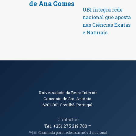
de Ana Gomes
UBI integra rede
nacional que aposta
nas Ciências Exatas
e Naturais
Informações de Contacto
Universidade da Beira Interior
Convento de Sto. António.
6201-001
Covilhã. Portugal.
Contactos
Tel. +351 275 319 700
℡
℡|☏ Chamada para rede fixa/móvel nacional