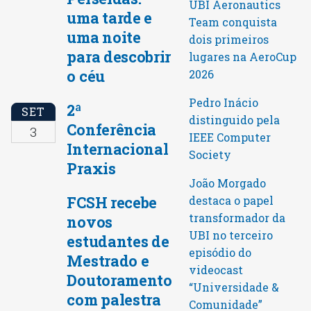
UBI Aeronautics
uma tarde e
Team conquista
uma noite
dois primeiros
para descobrir
lugares na AeroCup
o céu
2026
Pedro Inácio
2ª
SET
distinguido pela
Conferência
3
IEEE Computer
Internacional
Society
Praxis
João Morgado
FCSH recebe
destaca o papel
transformador da
novos
UBI no terceiro
estudantes de
episódio do
Mestrado e
videocast
Doutoramento
“Universidade &
com palestra
Comunidade”