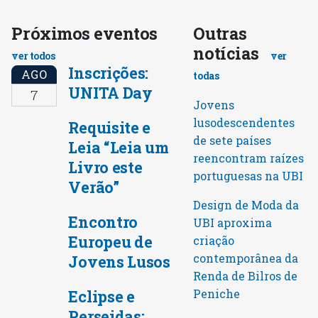
Próximos eventos
Outras
notícias
ver todos
ver
Inscrições:
AGO
todas
UNITA Day
7
Jovens
lusodescendentes
Requisite e
de sete países
Leia “Leia um
reencontram raízes
Livro este
portuguesas na UBI
Verão”
Design de Moda da
Encontro
UBI aproxima
Europeu de
criação
contemporânea da
Jovens Lusos
Renda de Bilros de
Peniche
Eclipse e
Perseidas: