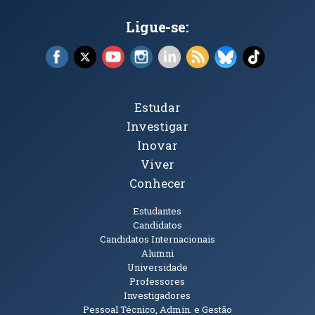
Ligue-se:
Facebook (abre em nova janela)
X (abre em nova janela)
YouTube (abre em nova janela)
Instagram (abre em nova janela)
LinkedIn (abre em nova ja
RSS (abre em nova ja
Bluesky (abre e
TikTok (a
Tópicos Principais
Estudar
Investigar
Inovar
Viver
Conhecer
Públicos
Estudantes
Candidatos
Candidatos Internacionais
Alumni
Universidade
Professores
Investigadores
Pessoal Técnico, Admin. e Gestão