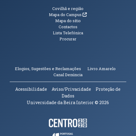
Informações Adicionais
Covilhã e região
(abre em nova janela)
Mapa do Campus
Mapa do sítio
Contactos
Lista Telefónica
Procurar
(abre em n
Elogios, Sugestões e Reclamações
Livro Amarelo
(abre em nova janela)
Canal Denúncia
Acessibilidade
Aviso/Privacidade
Proteção de
Dados
Universidade da Beira Interior
© 2026
Parceiros e Financiadores
(abre em nova janela)
(abre em nova janela)