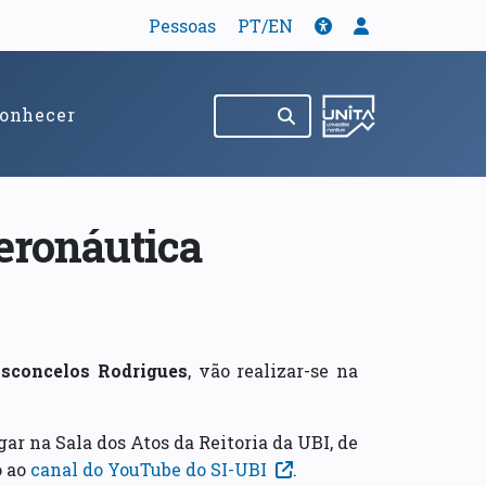
Tradução
Acessibilidade
Menu de util
Pessoas
PT/EN
Pesquisar no site
(abre em nov
onhecer
eronáutica
sconcelos Rodrigues
, vão realizar-se na
gar na Sala dos Atos da Reitoria da UBI, de
o ao
canal do YouTube do SI-UBI
.