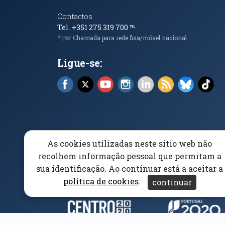
Contactos
Tel. +351 275 319 700
℡
℡|☏ Chamada para rede fixa/móvel nacional
Ligue-se:
Facebook (abre em nova janela)
X (abre em nova janela)
YouTube (abre em nova janela)
Instagram (abre em nova 
LinkedIn (abre em n
RSS (abre em n
Bluesky 
Tik
As cookies utilizadas neste sítio web não
Elogios, Sugestões e Reclamações
Livro Amarel
recolhem informação pessoal que permitam a
sua identificação. Ao continuar está a aceitar a
Acessibilidade
Aviso/Privacidade
Proteção 
política de cookies
.
continuar
Parceiros e Financiad
(abre em nova janela)