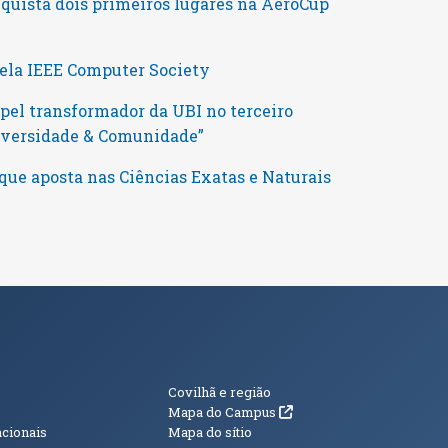
uista dois primeiros lugares na AeroCup
pela IEEE Computer Society
pel transformador da UBI no terceiro
niversidade & Comunidade”
que aposta nas Ciências Exatas e Naturais
s
Informações Adici
Covilhã e região
(abre em nova janela)
Mapa do Campus
acionais
Mapa do sítio