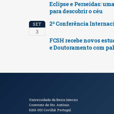
Eclipse e Perseidas: uma
para descobrir o céu
2ª Conferência Internac
SET
3
FCSH recebe novos estu
e Doutoramento com pal
Informações de Conta
Universidade da Beira Interior
Convento de Sto. António.
6201-001
Covilhã. Portugal.