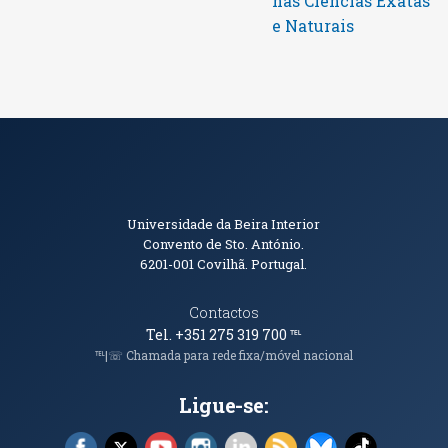
nas Ciências Exatas
e Naturais
Informações de Contacto
Universidade da Beira Interior
Convento de Sto. António.
6201-001
Covilhã. Portugal.
Contactos
Tel. +351 275 319 700
℡
℡|☏ Chamada para rede fixa/móvel nacional
Ligue-se:
Facebook (abre em nova janela)
X (abre em nova janela)
YouTube (abre em nova janela)
Instagram (abre em nova janela)
LinkedIn (abre em nova ja
RSS (abre em nova ja
Bluesky (abre e
TikTok (a