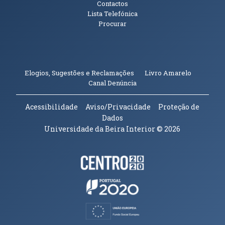
Contactos
Lista Telefónica
Procurar
(abre em n
Elogios, Sugestões e Reclamações
Livro Amarelo
(abre em nova janela)
Canal Denúncia
Acessibilidade
Aviso/Privacidade
Proteção de
Dados
Universidade da Beira Interior
© 2026
Parceiros e Financiadores
(abre em nova janela)
(abre em nova janela)
(abre em nova janela)