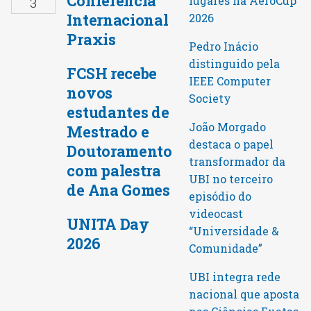
Conferência
lugares na AeroCup
3
Internacional
2026
Praxis
Pedro Inácio
distinguido pela
FCSH recebe
IEEE Computer
novos
Society
estudantes de
João Morgado
Mestrado e
destaca o papel
Doutoramento
transformador da
com palestra
UBI no terceiro
de Ana Gomes
episódio do
videocast
UNITA Day
“Universidade &
2026
Comunidade”
UBI integra rede
nacional que aposta