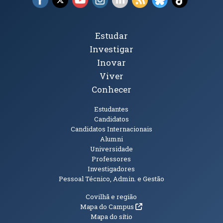
Tópicos Principais
Estudar
Investigar
Inovar
Viver
Conhecer
Públicos
Estudantes
Candidatos
Candidatos Internacionais
Alumni
Universidade
Professores
Investigadores
Pessoal Técnico, Admin. e Gestão
Informações Adicionais
Covilhã e região
(abre em nova janela)
Mapa do Campus
Mapa do sítio