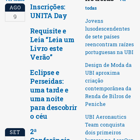
Inscrições:
AGO
todas
UNITA Day
9
Jovens
lusodescendentes
Requisite e
de sete países
Leia “Leia um
reencontram raízes
Livro este
portuguesas na UBI
Verão”
Design de Moda da
Eclipse e
UBI aproxima
Perseidas:
criação
contemporânea da
uma tarde e
Renda de Bilros de
uma noite
Peniche
para descobrir
o céu
UBI Aeronautics
Team conquista
2ª
SET
dois primeiros