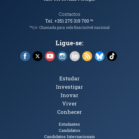
Contactos
Tel. +351 275 319 700
℡
℡|☏ Chamada para rede fixa/móvel nacional
Ligue-se:
Facebook (abre em nova janela)
X (abre em nova janela)
YouTube (abre em nova janela)
Instagram (abre em nova janela)
LinkedIn (abre em nova ja
RSS (abre em nova ja
Bluesky (abre e
TikTok (a
Tópicos Principais
Estudar
Investigar
Inovar
Viver
Conhecer
Públicos
Estudantes
Candidatos
Candidatos Internacionais