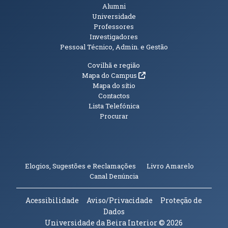
Alumni
Universidade
Professores
Investigadores
Pessoal Técnico, Admin. e Gestão
Informações Adicionais
Covilhã e região
(abre em nova janela)
Mapa do Campus
Mapa do sítio
Contactos
Lista Telefónica
Procurar
(abre em n
Elogios, Sugestões e Reclamações
Livro Amarelo
(abre em nova janela)
Canal Denúncia
Acessibilidade
Aviso/Privacidade
Proteção de
Dados
Universidade da Beira Interior
© 2026