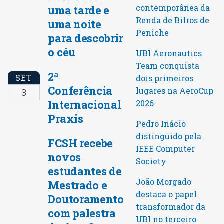
contemporânea da
uma tarde e
Renda de Bilros de
uma noite
Peniche
para descobrir
o céu
UBI Aeronautics
Team conquista
2ª
SET
dois primeiros
Conferência
lugares na AeroCup
3
Internacional
2026
Praxis
Pedro Inácio
distinguido pela
FCSH recebe
IEEE Computer
novos
Society
estudantes de
João Morgado
Mestrado e
destaca o papel
Doutoramento
transformador da
com palestra
UBI no terceiro