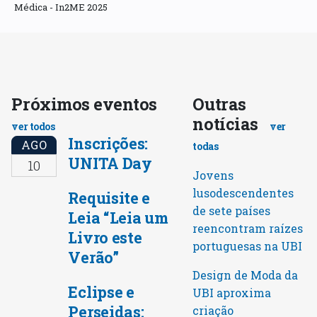
Médica - In2ME 2025
Próximos eventos
Outras
notícias
ver todos
ver
Inscrições:
AGO
todas
UNITA Day
10
Jovens
lusodescendentes
Requisite e
de sete países
Leia “Leia um
reencontram raízes
Livro este
portuguesas na UBI
Verão”
Design de Moda da
Eclipse e
UBI aproxima
Perseidas:
criação