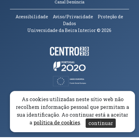
(abre em nova janela)
Canal Denúncia
Acessibilidade
Aviso/Privacidade
Proteção de
Dados
Universidade da Beira Interior
© 2026
Parceiros e Financiadores
(abre em nova janela)
(abre em nova janela)
(abre em nova janela)
(abre em nova janela)
As cookies utilizadas neste sítio web não
recolhem informação pessoal que permitam a
(abre em nova janela)
sua identificação. Ao continuar está a aceitar
a
política de cookies
.
continuar
(abre em nova janela)