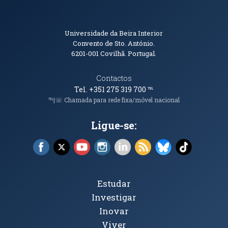
Informações de Contacto
Universidade da Beira Interior
Convento de Sto. António.
6201-001
Covilhã. Portugal.
Contactos
Tel. +351 275 319 700
℡
℡|☏ Chamada para rede fixa/móvel nacional
Ligue-se:
Facebook (abre em nova janela)
X (abre em nova janela)
YouTube (abre em nova janela)
Instagram (abre em nova janela)
LinkedIn (abre em nova ja
RSS (abre em nova ja
Bluesky (abre e
TikTok (a
Tópicos Principais
Estudar
Investigar
Inovar
Viver