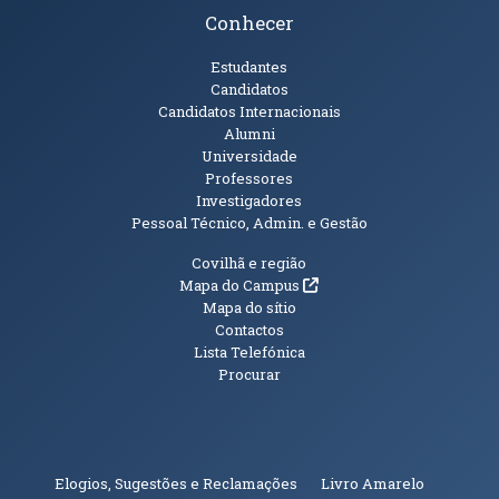
Conhecer
Públicos
Estudantes
Candidatos
Candidatos Internacionais
Alumni
Universidade
Professores
Investigadores
Pessoal Técnico, Admin. e Gestão
Informações Adicionais
Covilhã e região
(abre em nova janela)
Mapa do Campus
Mapa do sítio
Contactos
Lista Telefónica
Procurar
(abre em n
Elogios, Sugestões e Reclamações
Livro Amarelo