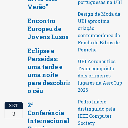
portuguesas na UBI
Verão”
Design de Moda da
Encontro
UBI aproxima
Europeu de
criação
contemporânea da
Jovens Lusos
Renda de Bilros de
Peniche
Eclipse e
Perseidas:
UBI Aeronautics
uma tarde e
Team conquista
uma noite
dois primeiros
para descobrir
lugares na AeroCup
o céu
2026
Pedro Inácio
2ª
SET
distinguido pela
Conferência
3
IEEE Computer
Internacional
Society