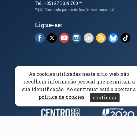
Tel. +351 275 319 700
℡
℡|☏ Chamada para rede fixa/móvel nacional
Ligue-se:
Facebook (abre em nova janela)
X (abre em nova janela)
YouTube (abre em nova janela)
Instagram (abre em nova 
LinkedIn (abre em n
RSS (abre em n
Bluesky 
Tik
As cookies utilizadas neste sítio web não
Elogios, Sugestões e Reclamações
Livro Amarel
recolhem informação pessoal que permitam a
sua identificação. Ao continuar está a aceitar a
Acessibilidade
Aviso/Privacidade
Proteção 
política de cookies
.
continuar
Parceiros e Financiad
(abre em nova janela)