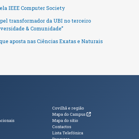
pela IEEE Computer Society
pel transformador da UBI no terceiro
niversidade & Comunidade”
que aposta nas Ciências Exatas e Naturais
s
Informações Adici
Covilhã e região
(abre em nova janela)
Mapa do Campus
acionais
Mapa do sítio
Contactos
Lista Telefónica
Procurar