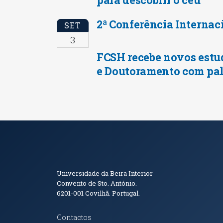
2ª Conferência Internac
SET
3
FCSH recebe novos estu
e Doutoramento com pal
Informações de Conta
Universidade da Beira Interior
Convento de Sto. António.
6201-001
Covilhã. Portugal.
Contactos