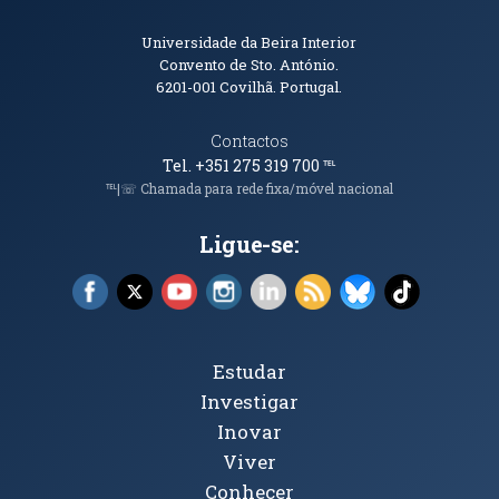
Informações de Contacto
Universidade da Beira Interior
Convento de Sto. António.
6201-001
Covilhã. Portugal.
Contactos
Tel. +351 275 319 700
℡
℡|☏ Chamada para rede fixa/móvel nacional
Ligue-se:
Facebook (abre em nova janela)
X (abre em nova janela)
YouTube (abre em nova janela)
Instagram (abre em nova janela)
LinkedIn (abre em nova ja
RSS (abre em nova ja
Bluesky (abre e
TikTok (a
Tópicos Principais
Estudar
Investigar
Inovar
Viver
Conhecer