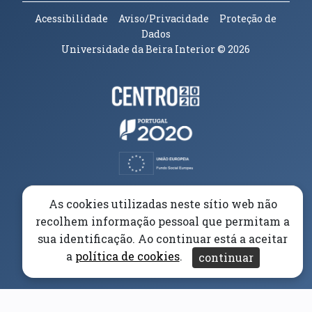
Acessibilidade
Aviso/Privacidade
Proteção de
Dados
Universidade da Beira Interior
© 2026
Parceiros e Financiadores
(abre em nova janela)
(abre em nova janela)
(abre em nova janela)
(abre em nova janela)
As cookies utilizadas neste sítio web não
recolhem informação pessoal que permitam a
(abre em nova janela)
sua identificação. Ao continuar está a aceitar
a
política de cookies
.
continuar
(abre em nova janela)