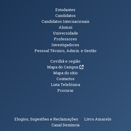
Públicos
Estudantes
Candidatos
Candidatos Internacionais
Alumni
Universidade
Professores
Investigadores
Pessoal Técnico, Admin. e Gestão
Informações Adicionais
Covilhã e região
(abre em nova janela)
Mapa do Campus
Mapa do sítio
Contactos
Lista Telefónica
Procurar
(abre em n
Elogios, Sugestões e Reclamações
Livro Amarelo
(abre em nova janela)
Canal Denúncia