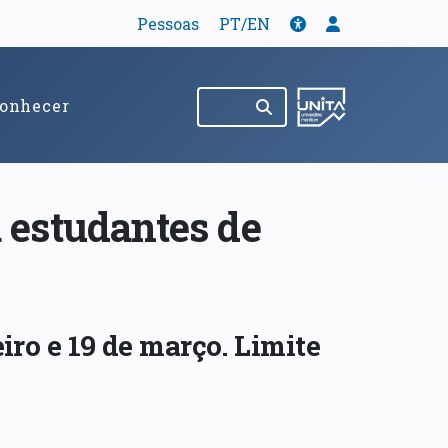
Tradução
Acessibilidade
Menu de util
Pessoas
PT/EN
Pesquisar no site
(abre em nov
onhecer
 estudantes de
iro e 19 de março. Limite