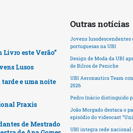
Outras notícia
Jovens lusodescendentes d
portuguesas na UBI
m Livro este Verão”
Design de Moda da UBI ap
vens Lusos
de Bilros de Peniche
UBI Aeronautics Team conq
 tarde e uma noite
2026
Pedro Inácio distinguido 
ional Praxis
João Morgado destaca o pa
episódio do videocast “U
dantes de Mestrado
UBI integra rede nacional 
estra de Ana Gomes