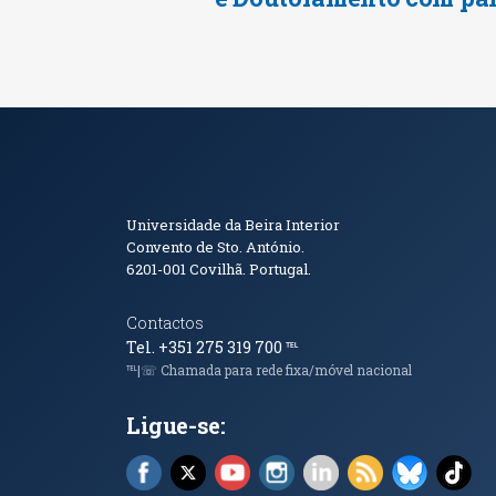
Informações de Conta
Universidade da Beira Interior
Convento de Sto. António.
6201-001
Covilhã. Portugal.
Contactos
Tel. +351 275 319 700
℡
℡|☏ Chamada para rede fixa/móvel nacional
Ligue-se:
Facebook (abre em nova janela)
X (abre em nova janela)
YouTube (abre em nova janela)
Instagram (abre em nova 
LinkedIn (abre em n
RSS (abre em n
Bluesky 
Tik