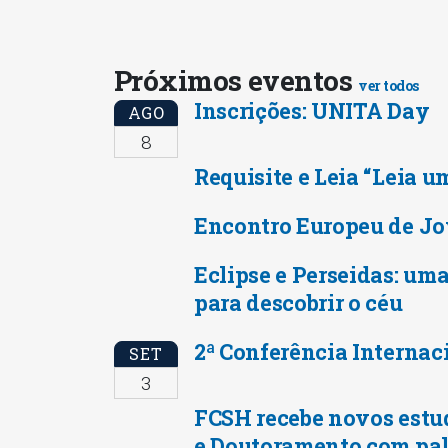
Próximos eventos
ver todos
Inscrições: UNITA Day
AGO
8
Requisite e Leia “Leia u
Encontro Europeu de Jo
Eclipse e Perseidas: uma
para descobrir o céu
2ª Conferência Internac
SET
3
FCSH recebe novos estu
e Doutoramento com pal