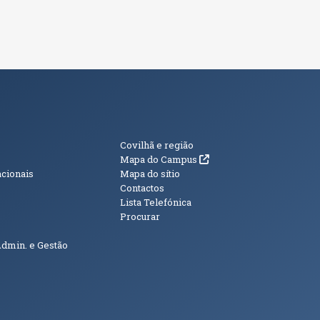
s
Informações Adici
Covilhã e região
(abre em nova janela)
Mapa do Campus
acionais
Mapa do sítio
Contactos
Lista Telefónica
Procurar
Admin. e Gestão