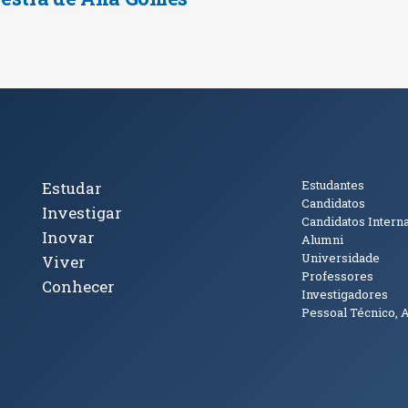
cto
Tópicos Principais
Público
Estudantes
Estudar
Candidatos
Investigar
Candidatos Intern
Inovar
Alumni
Universidade
Viver
Professores
Conhecer
Investigadores
Pessoal Técnico, 
janela)
ova janela)
ova janela)
(abre em nova janela)
Tok (abre em nova janela)