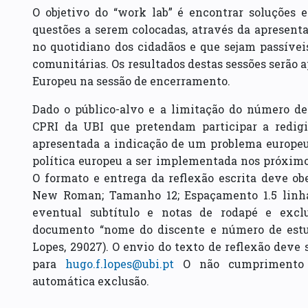
O objetivo do “work lab” é encontrar soluções 
questões a serem colocadas, através da apresent
no quotidiano dos cidadãos e que sejam passívei
comunitárias. Os resultados destas sessões serã
Europeu na sessão de encerramento.
Dado o público-alvo e a limitação do número de 
CPRI da UBI que pretendam participar a redig
apresentada a indicação de um problema europ
política europeu a ser implementada nos próximos
O formato e entrega da reflexão escrita deve ob
New Roman; Tamanho 12; Espaçamento 1.5 linhas;
eventual subtítulo e notas de rodapé e excl
documento “nome do discente e número de estu
Lopes, 29027). O envio do texto de reflexão deve 
para
hugo.f.lopes@ubi.pt
O não cumprimento d
automática exclusão.