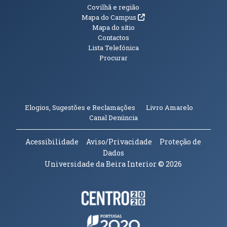
Informações Adicionais
Covilhã e região
(abre em nova janela)
Mapa do Campus
Mapa do sítio
Contactos
Lista Telefónica
Procurar
(abre em n
Elogios, Sugestões e Reclamações
Livro Amarelo
(abre em nova janela)
Canal Denúncia
Acessibilidade
Aviso/Privacidade
Proteção de
Dados
Universidade da Beira Interior
© 2026
Parceiros e Financiadores
(abre em nova janela)
(abre em nova janela)