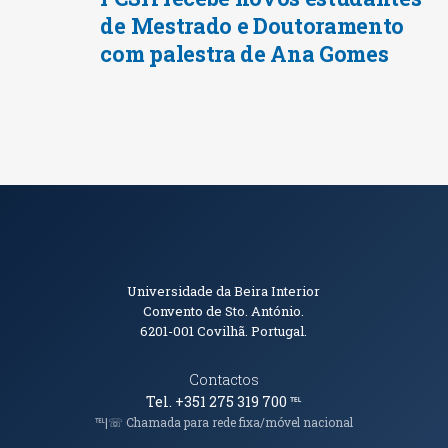
de Mestrado e Doutoramento
com palestra de Ana Gomes
Informações de Contacto
Universidade da Beira Interior
Convento de Sto. António.
6201-001
Covilhã. Portugal.
Contactos
Tel. +351 275 319 700
℡
℡|☏ Chamada para rede fixa/móvel nacional