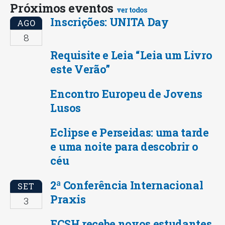
Próximos eventos
ver todos
Inscrições: UNITA Day
AGO
8
Requisite e Leia “Leia um Livro
este Verão”
Encontro Europeu de Jovens
Lusos
Eclipse e Perseidas: uma tarde
e uma noite para descobrir o
céu
2ª Conferência Internacional
SET
Praxis
3
FCSH recebe novos estudantes