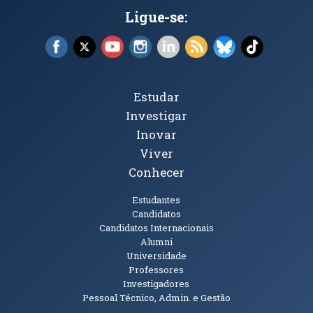
Ligue-se:
Facebook (abre em nova janela)
X (abre em nova janela)
YouTube (abre em nova janela)
Instagram (abre em nova janela)
LinkedIn (abre em nova ja
RSS (abre em nova ja
Bluesky (abre e
TikTok (a
Tópicos Principais
Estudar
Investigar
Inovar
Viver
Conhecer
Públicos
Estudantes
Candidatos
Candidatos Internacionais
Alumni
Universidade
Professores
Investigadores
Pessoal Técnico, Admin. e Gestão